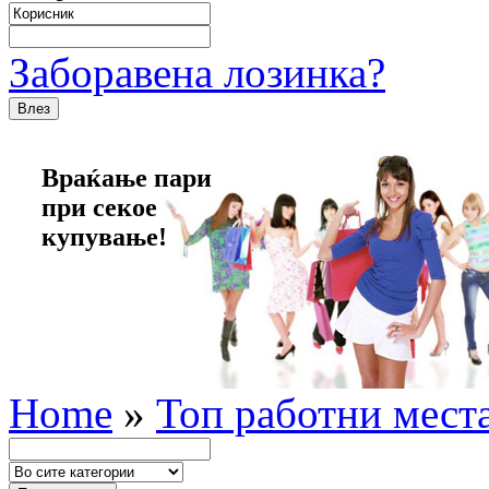
Заборавена лозинка?
Враќање пари
при секое
купување!
Home
»
Топ работни мест