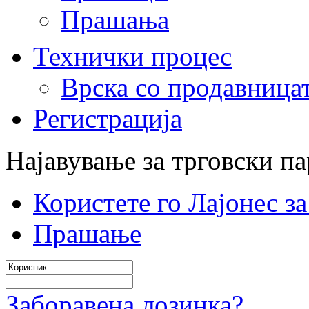
Прашања
Технички процес
Врска со продавница
Регистрација
Најавување за трговски п
Користете го Лајонес з
Прашање
Заборавена лозинка?