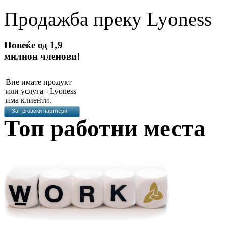
Продажбa преку Lyoness
Повеќе од 1,9
милион членови!
Вие имате продукт
или услуга - Lyoness
има клиенти.
За трговски партнери
Топ работни места