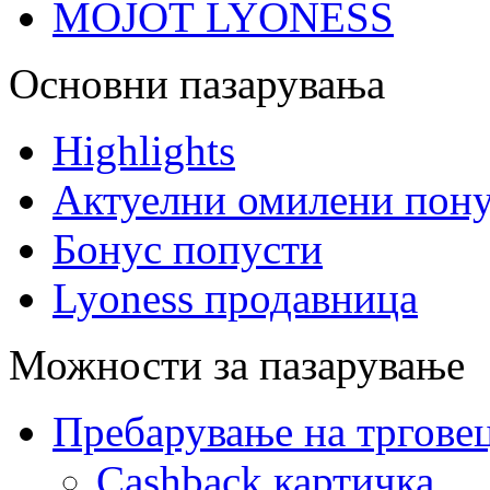
МОЈОТ LYONESS
Основни пазарувања
Highlights
Актуелни омилени пону
Бонус попусти
Lyoness продавница
Можности за пазарување
Пребарување на тргове
Cashback картичка