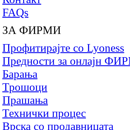
FAQs
ЗА ФИРМИ
Профитирајте со Lyoness
Предности за онлајн ФИ
Барања
Трошоци
Прашања
Технички процес
Врска со продавницата