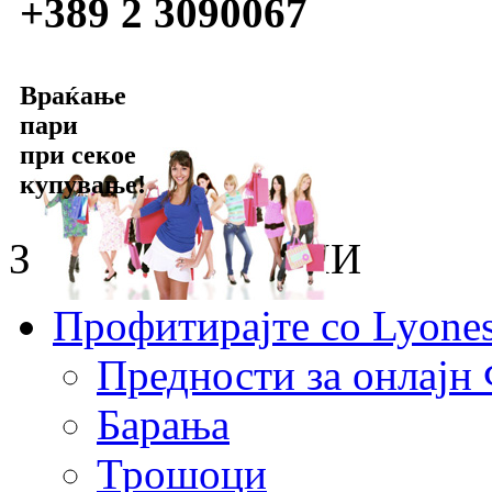
+389 2 3090067
Враќање
пари
при секое
купување!
ЗА онлајн ФИРМИ
Профитирајте со Lyone
Предности за онлај
Барања
Трошоци