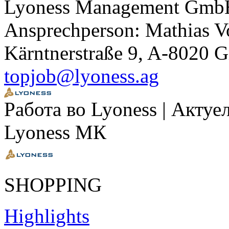
Lyoness Management Gmb
Ansprechperson: Mathias V
Kärntnerstraße 9, A-8020 G
topjob@lyoness.ag
Работа во Lyoness | Актуе
Lyoness МК
SHOPPING
Highlights