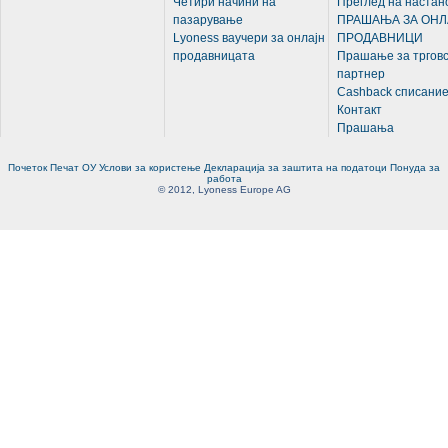
Четири начини на
Преглед на настан
пазарување
ПРАШАЊА ЗА ОНЛ
Lyoness ваучери за онлајн
ПРОДАВНИЦИ
продавницата
Прашање за трговс
партнер
Cashback списани
Контакт
Прашања
Почеток
Печат
ОУ
Услови за користење
Декларација за заштита на податоци
Понуда за
работа
© 2012, Lyoness Europe AG