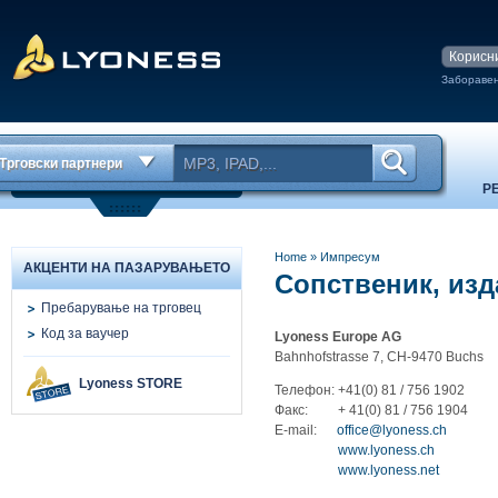
Заборавен
Трговски партнери
Р
Home
»
Импресум
АКЦЕНТИ НА ПАЗАРУВАЊЕТО
Сопственик, изд
Пребарување на трговец
Код за ваучер
Lyoness Europe AG
Bahnhofstrasse 7, CH-9470 Buchs
Lyoness STORE
Телефон: +41(0) 81 / 756 1902
Факс: + 41(0) 81 / 756 1904
E-mail:
office
@lyoness.ch
www.lyoness.ch
www.lyoness.net