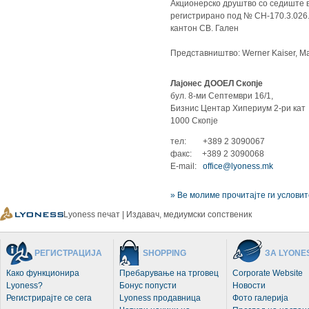
Акционерско друштво со седиште во
регистрирано под № СН-170.3.026.
кантон СВ. Гален
Представништво: Werner Kaiser, Ma
Лајонес ДООЕЛ Скопје
бул. 8-ми Септември 16/1,
Бизнис Центар Хипериум 2-ри кат
1000 Скопје
тел: +389 2 3090067
факс: +389 2 3090068
E-mail:
office
@lyoness.mk
» Ве молиме прочитајте ги услови
Lyoness печат | Издавач, медиумски сопственик
РЕГИСТРАЦИЈА
SHOPPING
ЗА LYONE
Како функционира
Пребарување на трговец
Corporate Website
Lyoness?
Бонус попусти
Новости
Регистрирајте се сега
Lyoness продавница
Фото галерија