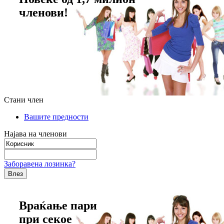
членови!
Стани член
Вашите предности
Најава на членови
Заборавена лозинка?
Враќање пари
при секое