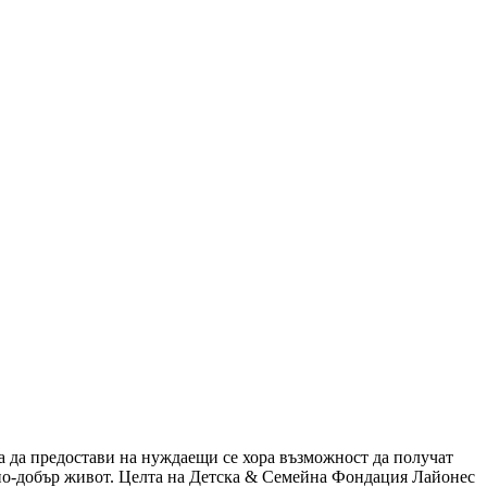
а да предостави на нуждаещи се хора възможност да получат
а по-добър живот. Целта на Детска & Семейна Фондация Лайонес