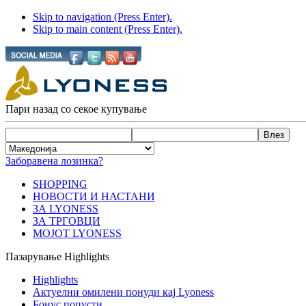
Skip to navigation (Press Enter).
Skip to main content (Press Enter).
Пари назад со секое купување
Заборавена лозинка?
SHOPPING
НОВОСТИ И НАСТАНИ
ЗА LYONESS
ЗА ТРГОВЦИ
МОЈОТ LYONESS
Пазарување Highlights
Highlights
Актуелни омилени понуди кај Lyoness
Бонус попусти