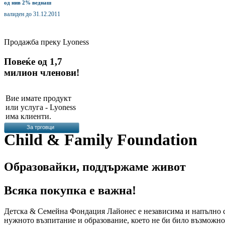
од нив 2% веднаш
валиден до 31.12.2011
Продажбa преку Lyoness
Повеќе од 1,7
милион членови!
Вие имате продукт
или услуга - Lyoness
има клиенти.
За трговци
Child & Family Foundation
Образовайки, поддържаме живот
Всяка покупка е важна!
Детска & Семейна Фондация Лайонес е независима и напълно са
нужното възпитание и образование, което не би било възможно