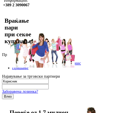
Информации:
+389 2 3090067
Враќање
пари
при секое
купување!
Продажба преку Lyoness
Користете го Лајонес за Вашиот бизнис
Прашање
Најавување за трговски партнери
Заборавена лозинка?
Повеќе од 1,7 милион