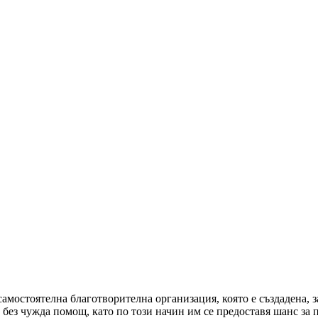
мостоятелна благотворителна организация, която е създадена, з
 без чужда помощ, като по този начин им се предоставя шанс з