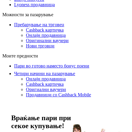
Lyoness продавница
Можности за пазарување
Пребарување на трговец
Cashback картичка
Онлајн продавница
Оригинални ваучери
Нови трговци
Моите предности
Пари во готово наместо бонус поени
Четири начини на пазарување
Онлајн продавница
Cashback картичка
Оригиални ваучери
Продавници со Cashback Mobile
Враќање пари при
секое купување!