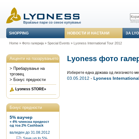
Забора
Враќање пари со секое купување
SHOPPING
НОВОСТИ И НАСТАНИ
ЗА LY
Home
»
Фото галерија
»
Special Events
» Lyoness International Tour 2012
Lyoness фото гале
Акценти на пазарувањето
> Пребарување на
Изберете една држава од лизгачкото м
трговец
03.05.2012
-
Lyoness Internationa
> Бонус предности
Lyoness STORE»
Бонус предности
5% ваучер
+ 4% членска предност
од тоа 2% Cashback
валиден до 31.08.2012