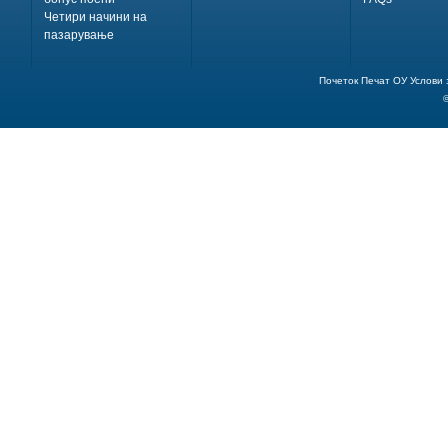
Четири начини на
пазарување
Почеток
Печат
ОУ
Услови 
©