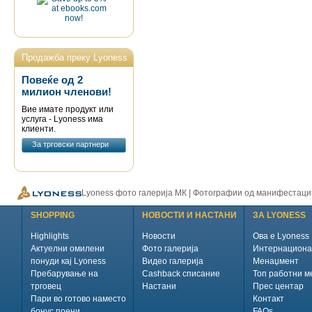
Продажбa преку Lyoness
Повеќе од 2
милион членови!
Вие имате продукт или
услуга - Lyoness има
клиенти.
За трговски партнери
Lyoness фото галерија МК | Фотографии од манифестаци
SHOPPING
НОВОСТИ И НАСТАНИ
ЗА LYONESS
Highlights
Новости
Ова е Lyoness
Актуелни омилени
Фото галерија
Интернациона
понуди кај Lyoness
Видео галерија
Менаџмент
Пребарување на
Cashback списание
Топ работни м
трговец
Настани
Прес центар
Пари во готово наместо
Контакт
бонус поени
FAQs