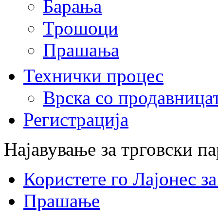
Барања
Трошоци
Прашања
Технички процес
Врска со продавница
Регистрација
Најавување за трговски п
Користете го Лајонес з
Прашање