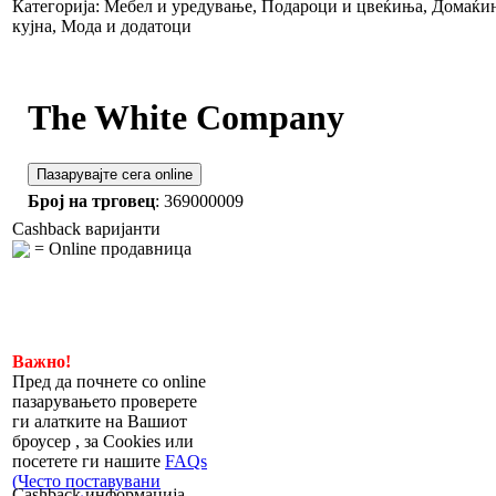
Категорија: Мебел и уредување, Подароци и цвеќиња, Домаќи
кујна, Мода и додатоци
The White Company
Пазарувајте сега online
Број на трговец
: 369000009
Cashback варијанти
= Online продавница
Важно!
Пред да почнете со online
пазарувањето проверете
ги алатките на Вашиот
броусер , за Cookies или
посетете ги нашите
FAQs
(Често поставувани
Cashback информација