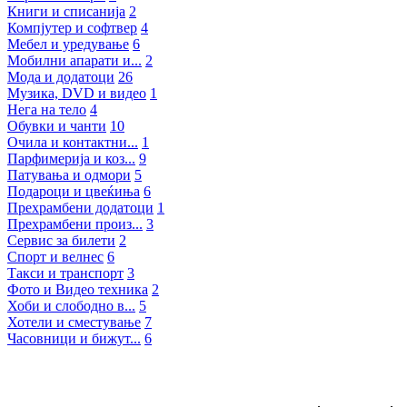
Книги и списанија
2
Компјутер и софтвер
4
Мебел и уредување
6
Мобилни апарати и...
2
Мода и додатоци
26
Музика, DVD и видео
1
Нега на тело
4
Обувки и чанти
10
Очила и контактни...
1
Парфимерија и коз...
9
Патувања и одмори
5
Подароци и цвеќиња
6
Прехрамбени додатоци
1
Прехрамбени произ...
3
Сервис за билети
2
Спорт и велнес
6
Такси и транспорт
3
Фото и Видео техника
2
Хоби и слободно в...
5
Хотели и сместување
7
Часовници и бижут...
6