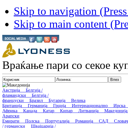
Skip to navigation (Press
Skip to main content (Pre
Враќање пари со секое ку
Македонија
Австрија
Белгија /
фламандски
Белгија /
француски
Бразил
Бугарија
Велика
Британија
Германија
Грција
Интернационално
Ирск
Африка
Канада
Катар
Кипар
Литванија
Македони
Арапски
Емирати
Полска
Португалија
Романија
САД
Слов
/ германски
Швајцарија /