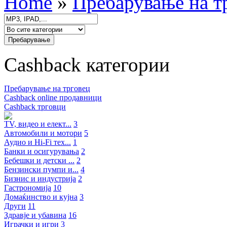
Home
»
Пребарување на т
Cashback категории
Пребарување на трговец
Cashback online продавници
Cashback трговци
TV, видео и елект...
3
Автомобили и мотори
5
Аудио и Hi-Fi тех...
1
Банки и осигурувања
2
Бебешки и детски ...
2
Бензински пумпи и...
4
Бизнис и индустрија
2
Гастрономија
10
Домаќинство и кујна
3
Други
11
Здравје и убавина
16
Играчки и игри
3