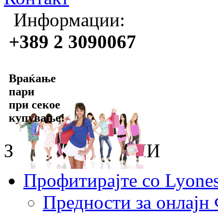
Информации:
+389 2 3090067
Враќање
пари
при секое
купување!
ЗА онлајн ФИРМИ
Профитирајте со Lyone
Предности за онлај