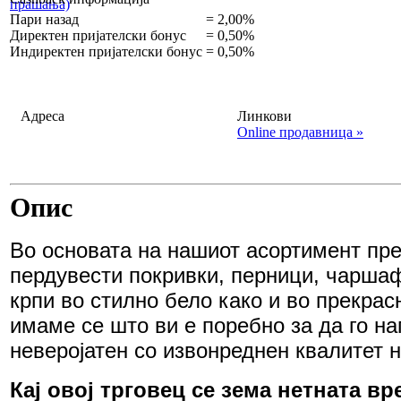
прашања)
Пари назад
=
2,00%
Директен пријателски бонус
=
0,50%
Индиректен пријателски бонус
=
0,50%
Адреса
Линкови
Online продавница »
Опис
Во основата на нашиот асортимент пр
пердувести покривки, перници, чаршаф
крпи во стилно бело како и во прекрасн
имаме се што ви е поребно за да го н
неверојатен со извонреднен квалитет н
Кај овој трговец се зема нетната в