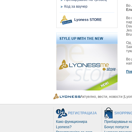
Во 
Код за ваучер
Ели
Во 
Lyoness STORE
пар
Dav
Jes
Bru
Од 
Sai
тук
Во 
нап
Пов
Актуелно, вести, новости |Lyo
РЕГИСТРАЦИЈА
SHOPPIN
Како функционира
Пребарување на
Lyoness?
Бонус попусти