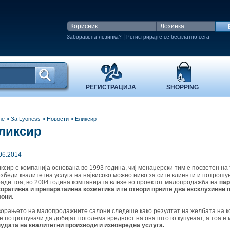
|
Заборавена лозинка?
Регистрирајте се бесплатно сега
РЕГИСТРАЦИЈА
SHOPPING
me
» За Lyoness
»
Новости
» Еликсир
ликсир
06.2014
ксир е компанија основана во 1993 година, чиј менаџерски тим e посветен на 
збеди квалитетна услуга на највисоко можно ниво за сите клиенти и потрошув
ади тоа, во 2004 година компанијата влезе во проектот малопродажба на
па
оративна и препаратаивна козметика и ги отвори првите два ексклузивни
они.
орањето на малопродажните салони следеше како резултат на желбата на к
е потрошувачи да добијат поголема вредност на она што го купуваат, а тоа е
удата на квалитетни производи и извонредна услуга.