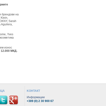
ериите
и брендови на
Klein,
, DKNY, Sarah
 Aguilera,
come, Yves
а козметика
лем износ
 12.000 МКД.
ИЦА
KОНТАКТ
Информации
+389 (0) 2 30 900 67