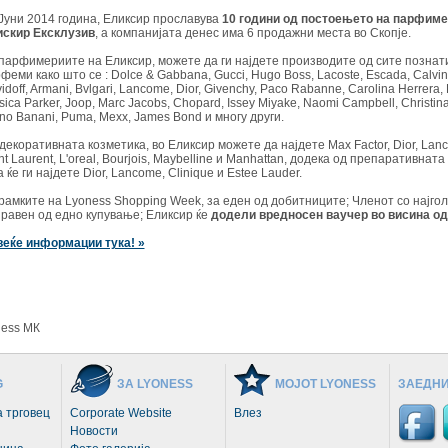
Јуни 2014 година, Еликсир прославува
10 години од постоењето на парфим
скир Ексклузив
, а компанијата денес има 6 продажни места во Скопје.
парфимериите на Еликсир, можете да ги најдете производите од сите познат
феми како што се : Dolce & Gabbana, Gucci, Hugo Boss, Lacoste, Escada, Calvin 
idoff, Armani, Bvlgari, Lancome, Dior, Givenchy, Paco Rabanne, Carolina Herrera
sica Parker, Joop, Marc Jacobs, Chopard, Issey Miyake, Naomi Campbell, Christina
no Banani, Puma, Mexx, James Bond и многу други.
декоративната козметика, во Еликсир можете да најдете Max Factor, Dior, Lan
nt Laurent, L'oreal, Bourjois, Maybelline и Manhattan, додека од препаративнат
а ќе ги најдете Dior, Lancome, Clinique и Estee Lauder.
рамките на Lyoness Shopping Week, за еден од добитниците; Членот со најго
равен од едно купување; Еликсир ќе
додели вредносен ваучер во висина од
еќе информации тука! »
ness МК
G
ЗА LYONESS
МОЈОТ LYONESS
ЗАЕДН
 трговец
Corporate Website
Влез
Новости