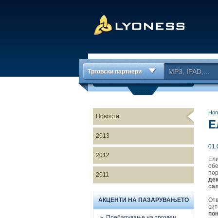
Трговски партнери
Ho
Новости
Е
2013
01.
2012
Ели
обе
пор
2011
дек
сал
АКЦЕНТИ НА ПАЗАРУВАЊЕТО
Отв
сит
пон
Пребарување на трговец