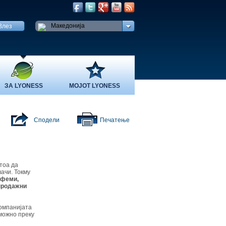
Македонија
ЗА LYONESS
МОЈОТ LYONESS
Сподели
Печатење
тоа да
ачи. Токму
рфеми,
 продажни
омпанијата
 можно преку