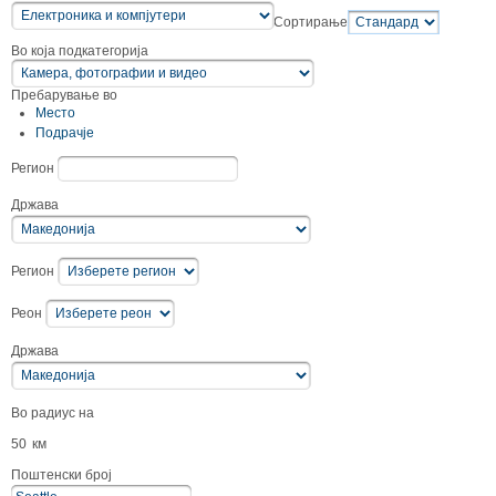
Сортирање
Во која подкатегорија
Пребарување во
Место
Подрачје
Регион
Држава
Регион
Реон
Држава
Во радиус на
50
км
Поштенски број