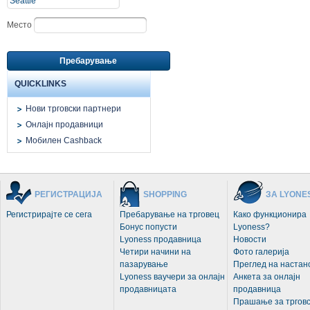
Место
Пребарување
QUICKLINKS
Нови трговски партнери
Онлајн продавници
Мобилен Cashback
РЕГИСТРАЦИЈА
SHOPPING
ЗА LYONE
Регистрирајте се сега
Пребарување на трговец
Како функционира
Бонус попусти
Lyoness?
Lyoness продавница
Новости
Четири начини на
Фото галерија
пазарување
Преглед на настан
Lyoness ваучери за онлајн
Анкета за онлајн
продавницата
продавница
Прашање за трговс