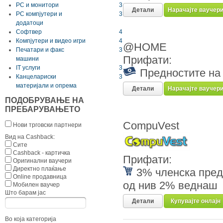
РС и монитори
3
Детали
Нарачајте ваучер
РС компјутери и
3
додатоци
Софтвер
4
Компјутери и видео игри
4
@HOME
Печатари и факс
3
Прифати:
машини
IT услуги
3
Предностите на 
Канцелариски
3
материјали и опрема
Детали
Нарачајте ваучер
ПОДОБРУВАЊЕ НА
ПРЕБАРУВАЊЕТО
CompuVest
Нови трговски партнери
Вид на Cashback:
Сите
Cashback - картичка
Прифати:
Оригинални ваучери
Директно плаќање
3% членска пред
Online продавница
од нив 2% веднаш
Мобилен ваучер
Што барам јас
Детали
Купувајте онлајн
Во која категорија