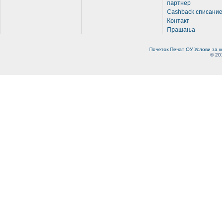
партнер
Cashback списани
Контакт
Прашања
Почеток
Печат
ОУ
Услови за 
© 20