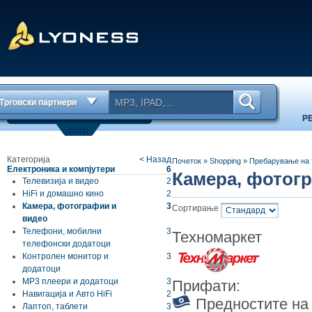
Трговски партнери
Р
Категорија
< Назад
Почеток
»
Shopping
»
Пребарување на 
Електроника и компјутери
6
Камера, фотогр
Телевизија и видео
2
HiFi и домашно кино
2
Камера, фотографии и
3
Сортирање
видео
Телефони, мобилни
3
Техномаркет
телефонски додатоци
Контролен монитор и
3
додатоци
МР3 плеери и додатоци
3
Прифати:
Навигација и Авто HiFi
2
Предностите на 
Лаптоп, таблети
3