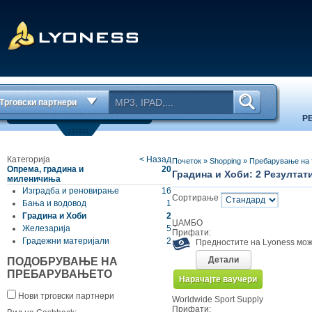
Трговски партнери
Р
Категорија
< Назад
Почеток
»
Shopping
»
Пребарување на 
Опрема, градина и
20
Градина и Хоби: 2 Резултат
миленичиња
Изградба и реновирање
16
Сортирање
Бања и водовод
1
Градина и Хоби
2
ЏАМБО
Железарија
5
Прифати:
Градежни материјали
2
Предностите на Lyoness мож
Детали
ПОДОБРУВАЊЕ НА
ПРЕБАРУВАЊЕТО
Нарачајте ваучери
Нови трговски партнери
Worldwide Sport Supply
Прифати: