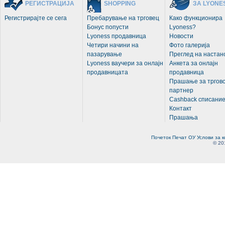
РЕГИСТРАЦИЈА
SHOPPING
ЗА LYONE
Регистрирајте се сега
Пребарување на трговец
Како функционира
Бонус попусти
Lyoness?
Lyoness продавница
Новости
Четири начини на
Фото галерија
пазарување
Преглед на настан
Lyoness ваучери за онлајн
Анкета за онлајн
продавницата
продавница
Прашање за трговс
партнер
Cashback списани
Контакт
Прашања
Почеток
Печат
ОУ
Услови за 
© 20