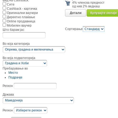
Вид на Cashback:
4% членска предност
Сите
од нив 2% веднаш
Cashback - картичка
Детали
Купувајте онлајн
Оригинални ваучери
Директно плаќање
Online продавница
Мобилен ваучер
Сортирање
Што барам јас
Во која категорија
Во која подкатегорија
Пребарување во
Место
Подрачје
Регион
Држава
Регион