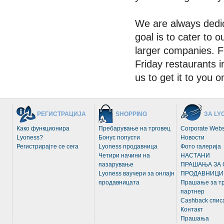
We are always dedic
goal is to cater to
larger companies. F
Friday restaurants 
us to get it to you 
РЕГИСТРАЦИЈА
SHOPPING
ЗА LY
Како функционира
Пребарување на трговец
Corporate Webs
Lyoness?
Бонус попусти
Новости
Регистрирајте се сега
Lyoness продавница
Фото галерија
Четири начини на
НАСТАНИ
пазарување
ПРАШАЊА ЗА 
Lyoness ваучери за онлајн
ПРОДАВНИЦИ
продавницата
Прашање за тр
партнер
Cashback спис
Контакт
Прашања