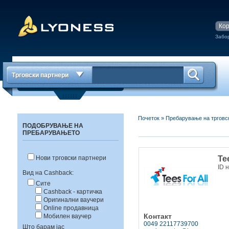
Забо
Трговски партнери
Почеток
»
Пребарување на трговс
ПОДОБРУВАЊЕ НА
ПРЕБАРУВАЊЕТО
Te
Нови трговски партнери
ID 
Вид на Cashback:
Сите
Cashback - картичка
Оригинални ваучери
Online продавница
Контакт
Мобилен ваучер
0049 22117739700
Што барам јас