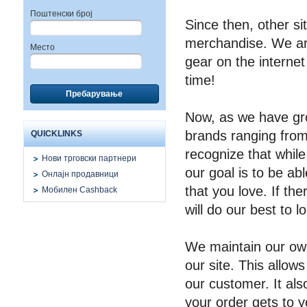
Поштенски број
Since then, other s
merchandise. We are 
Место
gear on the internet
time!
Пребарување
Now, as we have gro
brands ranging fro
QUICKLINKS
recognize that while
Нови трговски партнери
our goal is to be ab
Онлајн продавници
that you love. If th
Мобилен Cashback
will do our best to l
We maintain our ow
our site. This allows
our customer. It als
your order gets to y