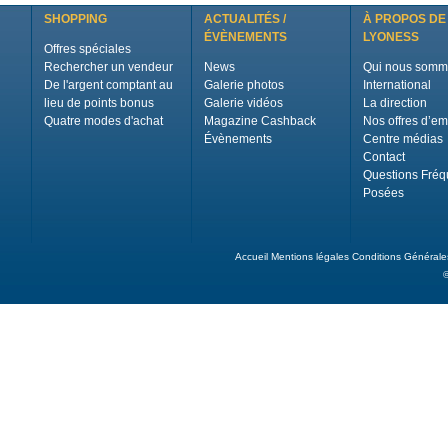
SHOPPING
ACTUALITÉS /
À PROPOS DE
ÉVÈNEMENTS
LYONESS
Offres spéciales
Rechercher un vendeur
News
Qui nous somm
De l'argent comptant au
Galerie photos
International
lieu de points bonus
Galerie vidéos
La direction
Quatre modes d'achat
Magazine Cashback
Nos offres d’em
Évènements
Centre médias
Contact
Questions Fré
Posées
Accueil
Mentions légales
Conditions Générale
©