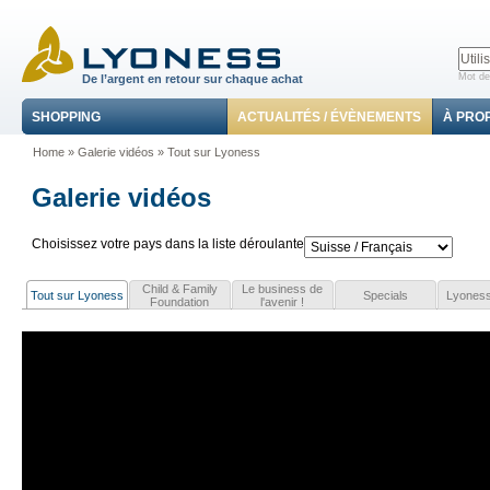
Mot de
De l’argent en retour sur chaque achat
SHOPPING
ACTUALITÉS / ÉVÈNEMENTS
À PRO
Home
»
Galerie vidéos
»
Tout sur Lyoness
Galerie vidéos
Choisissez votre pays dans la liste déroulante
Child & Family
Le business de
Tout sur Lyoness
Specials
Lyoness
Foundation
l'avenir !