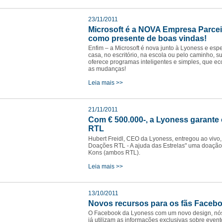
23/11/2011
Microsoft é a NOVA Empresa Parce
como presente de boas vindas!
Enfim – a Microsoft é nova junto à Lyoness e esp
casa, no escritório, na escola ou pelo caminho, 
oferece programas inteligentes e simples, que 
as mudanças!
Leia mais >>
21/11/2011
Com € 500.000-, a Lyoness garante 
RTL
Hubert Freidl, CEO da Lyoness, entregou ao vivo
Doações RTL - A ajuda das Estrelas" uma doação
Kons (ambos RTL).
Leia mais >>
13/10/2011
Novos recursos para os fãs Facebo
O Facebook da Lyoness com um novo design, nós c
já utilizam as informações exclusivas sobre event