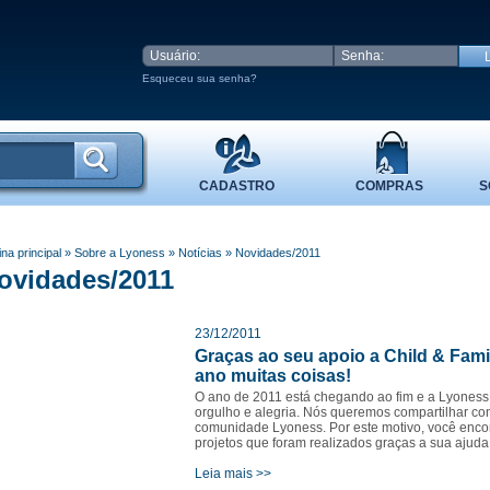
Esqueceu sua senha?
CADASTRO
COMPRAS
S
na principal
» Sobre a Lyoness
»
Notícias
»
Novidades/2011
ovidades/2011
23/12/2011
Graças ao seu apoio a Child & Fam
ano muitas coisas!
O ano de 2011 está chegando ao fim e a Lyoness 
orgulho e alegria. Nós queremos compartilhar co
comunidade Lyoness. Por este motivo, você enco
projetos que foram realizados graças a sua ajuda
Leia mais >>