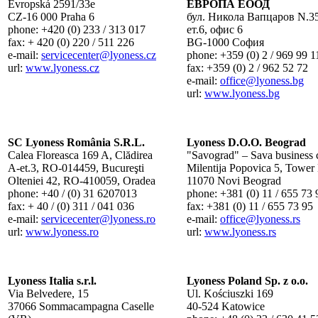
Evropská 2591/33e
ЕВРОПА ЕООД
CZ-16 000 Praha 6
бул. Никола Вапцаров N.35
phone: +420 (0) 233 / 313 017
ет.6, oфис 6
fax: + 420 (0) 220 / 511 226
BG-1000 София
e-mail:
servicecenter
@lyoness.cz
phone: +359 (0) 2 / 969 99 1
url:
www.lyoness.cz
fax: +359 (0) 2 / 962 52 72
e-mail:
office
@lyoness.bg
url:
www.lyoness.bg
SC Lyoness România S.R.L.
Lyoness D.O.O. Beograd
Calea Floreasca 169 A, Clădirea
"Savograd" – Sava business 
A-et.3, RO-014459, Bucureşti
Milentija Popovica 5, Tower
Olteniei 42, RO-410059, Oradea
11070 Novi Beograd
phone: +40 / (0) 31 6207013
phone: +381 (0) 11 / 655 73 
fax: + 40 / (0) 311 / 041 036
fax: +381 (0) 11 / 655 73 95
e-mail:
servicecenter
@lyoness.ro
e-mail:
office
@lyoness.rs
url:
www.lyoness.ro
url:
www.lyoness.rs
Lyoness Italia s.r.l.
Lyoness Poland Sp. z o.o.
Via Belvedere, 15
Ul. Kościuszki 169
37066 Sommacampagna Caselle
40-524 Katowice