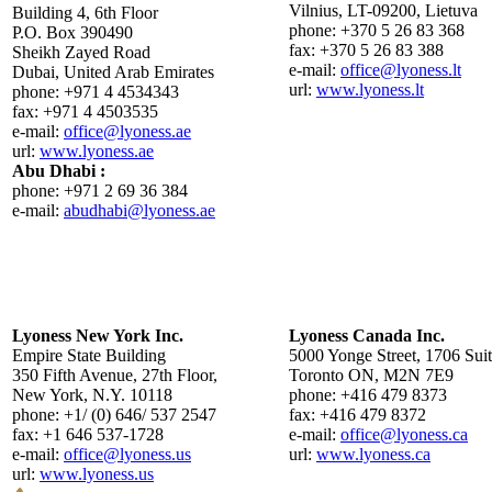
Vilnius, LT-09200, Lietuva
Building 4, 6th Floor
phone: +370 5 26 83 368
P.O. Box 390490
fax: +370 5 26 83 388
Sheikh Zayed Road
e-mail:
office
@lyoness.lt
Dubai, United Arab Emirates
url:
www.lyoness.lt
phone: +971 4 4534343
fax: +971 4 4503535
e-mail:
office
@lyoness.ae
url:
www.lyoness.ae
Abu Dhabi :
phone: +971 2 69 36 384
e-mail:
abudhabi
@lyoness.ae
Lyoness New York Inc.
Lyoness Canada Inc.
Empire State Building
5000 Yonge Street, 1706 Sui
350 Fifth Avenue, 27th Floor,
Toronto ON, M2N 7E9
New York, N.Y. 10118
phone: +416 479 8373
phone: +1/ (0) 646/ 537 2547
fax: +416 479 8372
fax: +1 646 537-1728
e-mail:
office
@lyoness.ca
e-mail:
office
@lyoness.us
url:
www.lyoness.ca
url:
www.lyoness.us