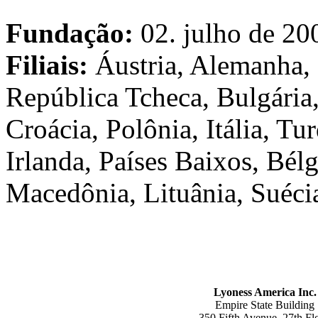
Fundação:
02. julho de 20
Filiais:
Áustria, Alemanha, 
República Tcheca, Bulgária
Croácia, Polônia, Itália, Tu
Irlanda, Países Baixos, Bél
Macedônia, Lituânia, Suéci
Lyoness America Inc.
Empire State Building
350 Fifth Avenue, 27th Flo