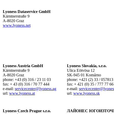
Lyoness Dataservice GmbH
Kärntnerstraße 9
A-8020 Graz
www.lyoness.net
Lyoness Austria GmbH
Lyoness Slovakia, s.r.o.
Kärntnerstraße 9
Ulica Eötvösa 12
A-8020 Graz
SK-945 01 Komárno
phone: +43 (0) 316 / 23 11 03
phone: +421 (2) 33 / 057813
fax: + 43 (0) 316 / 70 77 444
fax: + 421 (0) 35 / 777 77 66
e-mail:
servicecenter
@lyoness.ag
e-mail:
servicecenter
@lyones
url:
www.lyoness.at
url:
www.lyoness.sk
Lyoness Czech Prague s.r.o.
ЛАЙОНЕС ЮГОИЗТОЧ