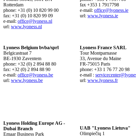
Rotterdam
fax +353 1 7917798
phone: +31 (0) 10 820 99 00
e-mail:
office
@lyoness.ie
fax: +31 (0) 10 820 99 09
url:
www.lyoness.ie
e-mail:
office
@lyoness.nl
url:
www.lyoness.nl
Lyoness Belgium bvba/sprl
Lyoness France SARL
Belgicastraat 7
Tour Montparnasse
BE-1930 Zaventem
33, Avenue du Maine
phone: +32 (0) 2 894 88 80
FR-75015 Paris
fax: +32 (0) 2 894 88 90
phone: +33 1 76 77 20 98
e-mail:
office
@lyoness.be
e-mail :
servicecenter
@lyones
url:
www.lyoness.be
url:
www.lyoness.fr
Lyoness Holding Europe AG -
UAB "Lyoness Lietuva"
Dubai Branch
Olimpiečių 1
Emaar Business Park