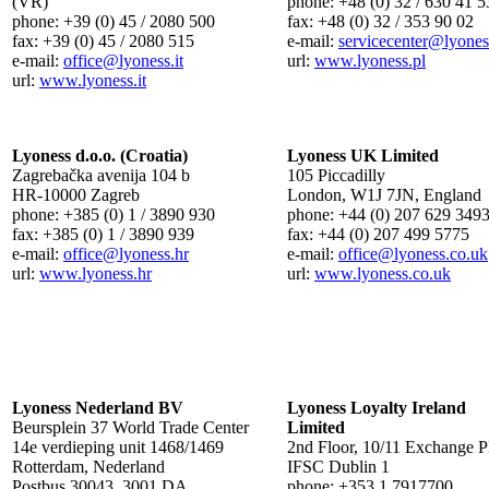
(VR)
phone: +48 (0) 32 / 630 41 5
phone: +39 (0) 45 / 2080 500
fax: +48 (0) 32 / 353 90 02
fax: +39 (0) 45 / 2080 515
e-mail:
servicecenter
@lyones
e-mail:
office
@lyoness.it
url:
www.lyoness.pl
url:
www.lyoness.it
Lyoness d.o.o. (Croatia)
Lyoness UK Limited
Zagrebačka avenija 104 b
105 Piccadilly
HR-10000 Zagreb
London, W1J 7JN, England
phone: +385 (0) 1 / 3890 930
phone: +44 (0) 207 629 349
fax: +385 (0) 1 / 3890 939
fax: +44 (0) 207 499 5775
e-mail:
office
@lyoness.hr
e-mail:
office
@lyoness.co.uk
url:
www.lyoness.hr
url:
www.lyoness.co.uk
Lyoness Nederland BV
Lyoness Loyalty Ireland
Beursplein 37 World Trade Center
Limited
14e verdieping unit 1468/1469
2nd Floor, 10/11 Exchange P
Rotterdam, Nederland
IFSC Dublin 1
Postbus 30043, 3001 DA
phone: +353 1 7917700