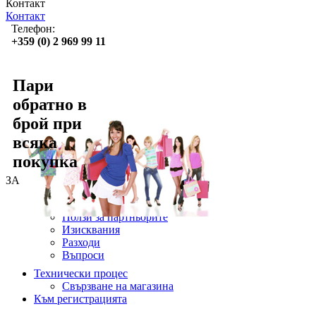
Контакт
Контакт
Телефон:
+359 (0) 2 969 99 11
Пари
обратно в
брой при
всяка
покупка
ЗА онлайн партньори
Възползвайте се от Лайонес
Ползи за партньорите
Изисквания
Разходи
Въпроси
Технически процес
Свързване на магазина
Към регистрацията