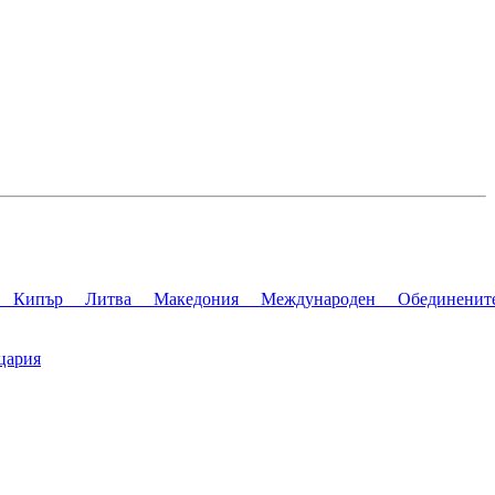
р
Кипър
Литва
Македония
Международен
Обединенит
цария