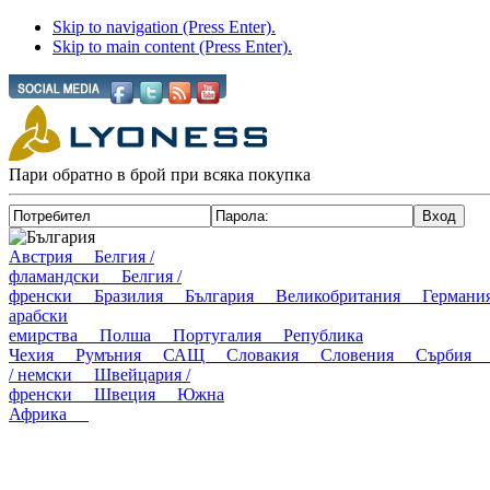
Skip to navigation (Press Enter).
Skip to main content (Press Enter).
Пари обратно в брой при всяка покупка
България
Австрия
Белгия /
фламандски
Белгия /
френски
Бразилия
България
Великобритания
Герма
арабски
емирства
Полша
Португалия
Република
Чехия
Румъния
САЩ
Словакия
Словения
Сърби
/ немски
Швейцария /
френски
Швеция
Южна
Африка