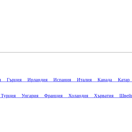
ния
Гърция
Ирландия
Испания
Италия
Канада
Ката
я
Турция
Унгария
Франция
Холандия
Хърватия
Швей