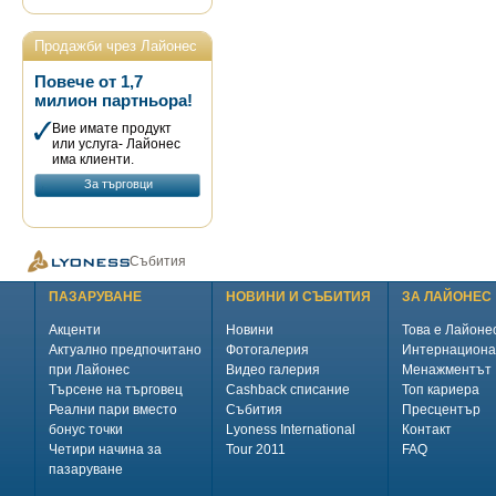
Продажби чрез Лайонес
Повече от 1,7
милион партньора!
Вие имате продукт
или услуга- Лайонес
има клиенти.
За търговци
Събития
ПАЗАРУВАНЕ
НОВИНИ И СЪБИТИЯ
ЗА ЛАЙОНЕС
Акценти
Новини
Това е Лайоне
Актуално предпочитано
Фотогалерия
Интернациона
при Лайонес
Видео галерия
Менажментът
Търсене на търговец
Cashback списание
Топ кариера
Реални пари вместо
Събития
Пресцентър
бонус точки
Lyoness International
Контакт
Четири начина за
Tour 2011
FAQ
пазаруване