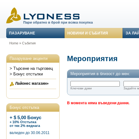
Пари обратно в брой при всяка покупка
ПАЗАРУВАНЕ
НОВИНИ И СЪБИТИЯ
ЗА ЛА
Home
»
Събития
Мероприятия
Пазаруване акценти
> Търсене на търговец
Мероприятия в близост до мен:
> Бонус отстъпки
Лайонес магазин»
Ключови думи
Задайте 
В момента няма въведени данни.
Бонус отстъпка
+ $ 5,00 Бонус
+ 10% Отстъпка
от тях 2% веднага
валиден до 30.06.2011