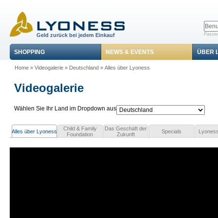
Passwo
Geld zurück bei jedem Einkauf
SHOPPING
NEWS & EVENTS
ÜBER 
Home
»
Videogalerie
»
Deutschland
»
Alles über Lyoness
Videogalerie
Wählen Sie Ihr Land im Dropdown aus
Child & Family
Das Geschäft der
Alles über Lyoness
Specials
Lyoness
Foundation
Zukunft