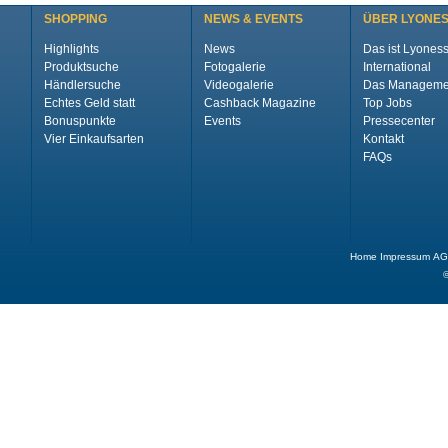
SHOPPING
NEWS & EVENTS
ÜBER LYONE
Highlights
News
Das ist Lyones
Produktsuche
Fotogalerie
International
Händlersuche
Videogalerie
Das Manageme
Echtes Geld statt
Cashback Magazine
Top Jobs
Bonuspunkte
Events
Pressecenter
Vier Einkaufsarten
Kontakt
FAQs
Home
Impressum
AG
©