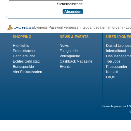
Sicherheitscode
Lyoness Passwort vergessen | Zugangsdaten anfordern - L
SHOPPING
NEWS & EVENTS
ÜBER LYONE
Highlights
News
Das ist Lyones
Produktsuche
Fotogalerie
International
Händlersuche
Videogalerie
Das Manageme
Echtes Geld statt
Cashback Magazine
Top Jobs
Bonuspunkte
Events
Pressecenter
Vier Einkaufsarten
Kontakt
FAQs
Home
Impressum
AG
©