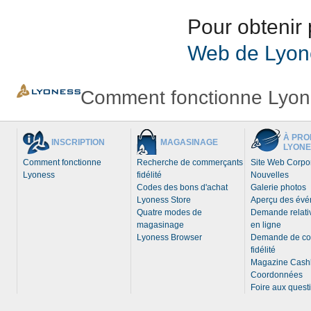
Pour obtenir 
Web de Lyon
Comment fonctionne Lyon
À PRO
INSCRIPTION
MAGASINAGE
LYONE
Comment fonctionne
Recherche de commerçants
Site Web Corpor
Lyoness
fidélité
Nouvelles
Codes des bons d'achat
Galerie photos
Lyoness Store
Aperçu des év
Quatre modes de
Demande relativ
magasinage
en ligne
Lyoness Browser
Demande de c
fidélité
Magazine Cash
Coordonnées
Foire aux quest