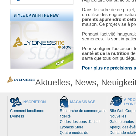
l’Agriculture ont participé 
Dans le cadre de ce projet,
on utilise des engrais natur
parents apprendront cett
maison. Ce projet vise à pr
Pendant l’activité inaugura
semences. Ils sont impatien
Pour souligner l’occasion, t
santé et de la nutrition
de
santé que tous ont pu dégu
Pour plus de précisions su
Aktuelles, News, Neuigkei
À PRO
INSCRIPTION
MAGASINAGE
LYONE
Comment fonctionne
Recherche de commerçants
Site Web Corpor
Lyoness
fidélité
Nouvelles
Codes des bons d'achat
Galerie photos
Lyoness Store
Aperçu des év
Quatre modes de
Demande relativ