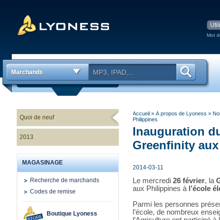
Mot d
Marchands
Accueil
» À propos de Lyoness
»
No
Quoi de neuf
Philippines
Inauguration du
2013
Greenfinity aux
MAGASINAGE
2014-03-11
Recherche de marchands
Le mercredi
26 février
, la
G
aux Philippines à
l’école 
Codes de remise
Parmi les personnes présent
l’école, de nombreux ensei
Boutique Lyoness