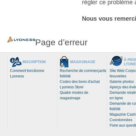
régler ce problème 
Nous vous remerci
Page d’erreur
À PRO
INSCRIPTION
MAGASINAGE
LYONE
Comment fonctionne
Recherche de commerçants
Site Web Corpor
Lyoness
fidélité
Nouvelles
Codes des bons d'achat
Galerie photos
Lyoness Store
Aperçu des év
Quatre modes de
Demande relativ
magasinage
en ligne
Demande de c
fidélité
Magazine Cash
Coordonnées
Foire aux quest