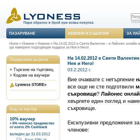
Забрав
Пари обратно в брой при всяка покупка
ПАЗАРУВАНЕ
НОВИНИ И СЪБИТИЯ
ЗА ЛА
Home
»
Новини
»
Новини
» На 14.02.2012 е Свети Валентин – в Лайонес онлайн 
ще намерите подходящия подарък за Нея и Него!
На 14.02.2012 е Свети Валенти
Пазаруване акценти
Нея и Него!
03.2.2012 г.
> Търсене на търговец
> Кодове на ваучери
Вие очаквате с нетърпение
н
Lyoness STORE»
все още не сте подготвили
м
съкровище
?
Лайонес онлай
хвърлете един поглед и наме
съкровище.
Код на ваучер
10% ваучер
Ексклузивни предложения за
+ 6% членско предимство
от което 2% Cashback
членове:
валиден до 31.03.2012