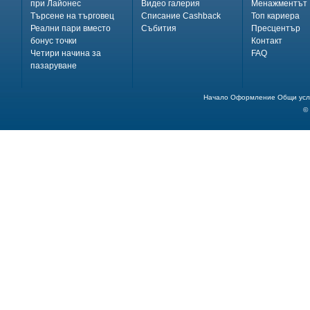
при Лайонес
Видео галерия
Менажментът
Търсене на търговец
Списание Cashback
Топ кариера
Реални пари вместо
Събития
Пресцентър
бонус точки
Контакт
Четири начина за
FAQ
пазаруване
Начало
Оформление
Общи усл
©