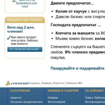
Дамите предпочитат...
Колие от каучук
с висулк
Дамски бизнес или спорт
Продажби чрез Лайонес
Господата предпочитат ...
Вече над 2 млн.
членове!
Копчета за маншети
за B
Вие имате продукт
Мъжки кожен бизнес
кола
или услуга- Лайонес
има клиенти.
Спечелете сърцето на Вашето
За търговски партньори
любов.
9% членско предим
покупка.
Пазарувайте и подарявайте 
Актуално, Новини, Новости | Лайонес BG
ПАЗАРУВАНЕ
НОВИНИ И СЪБИТИЯ
ЗА ЛАЙОНЕС
Акценти
Новини
Това е Лайоне
Актуално предпочитано
Фотогалерия
Интернациона