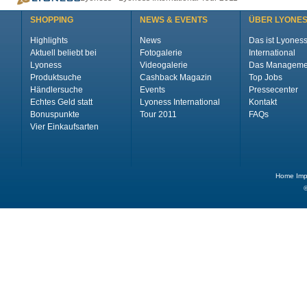
SHOPPING
NEWS & EVENTS
ÜBER LYONE
Highlights
News
Das ist Lyones
Aktuell beliebt bei
Fotogalerie
International
Lyoness
Videogalerie
Das Manageme
Produktsuche
Cashback Magazin
Top Jobs
Händlersuche
Events
Pressecenter
Echtes Geld statt
Lyoness International
Kontakt
Bonuspunkte
Tour 2011
FAQs
Vier Einkaufsarten
Home
Im
©