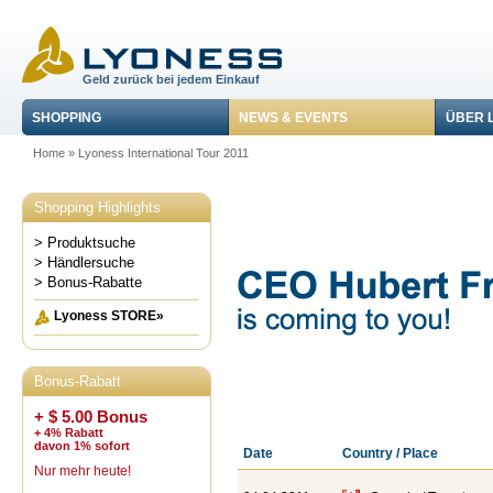
Geld zurück bei jedem Einkauf
SHOPPING
NEWS & EVENTS
ÜBER 
Home
»
Lyoness International Tour 2011
Shopping Highlights
> Produktsuche
> Händlersuche
> Bonus-Rabatte
Lyoness STORE»
Bonus-Rabatt
+ $ 5.00 Bonus
+ 4% Rabatt
davon 1% sofort
Date
Country / Place
Nur mehr heute!