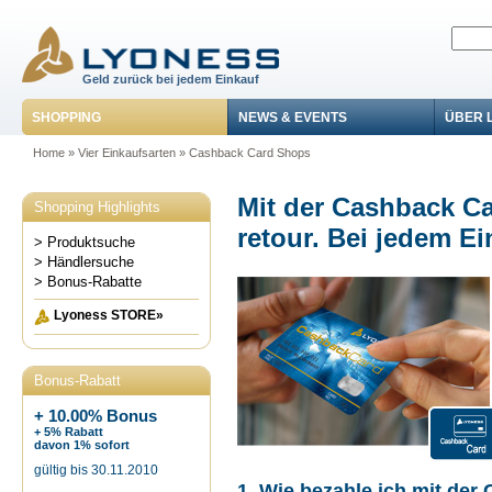
Geld zurück bei jedem Einkauf
SHOPPING
NEWS & EVENTS
ÜBER 
Home
»
Vier Einkaufsarten
»
Cashback Card Shops
Mit der Cashback Ca
Shopping Highlights
retour. Bei jedem Ei
> Produktsuche
> Händlersuche
> Bonus-Rabatte
Lyoness STORE»
Bonus-Rabatt
+ 10.00% Bonus
+ 5% Rabatt
davon 1% sofort
gültig bis 30.11.2010
1. Wie bezahle ich mit der