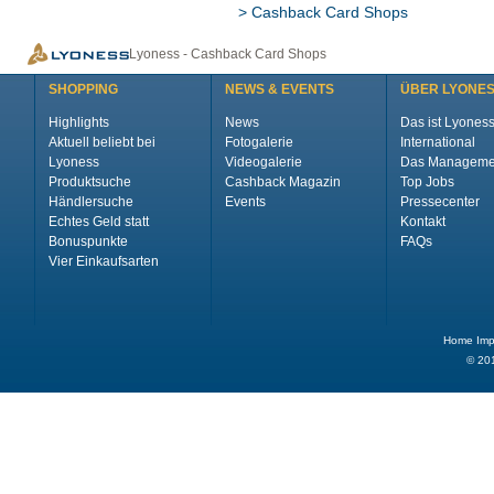
> Cashback Card Shops
Lyoness - Cashback Card Shops
SHOPPING
NEWS & EVENTS
ÜBER LYONE
Highlights
News
Das ist Lyones
Aktuell beliebt bei
Fotogalerie
International
Lyoness
Videogalerie
Das Manageme
Produktsuche
Cashback Magazin
Top Jobs
Händlersuche
Events
Pressecenter
Echtes Geld statt
Kontakt
Bonuspunkte
FAQs
Vier Einkaufsarten
Home
Im
© 20