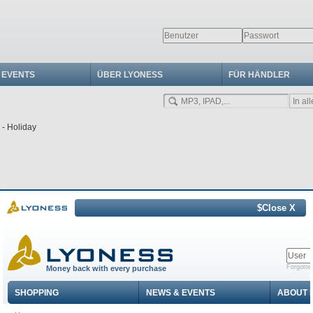
 EVENTS
ÜBER LYONESS
FÜR HÄNDLER
$Close X
ness Birthday Party // 01.-03.07.2011
es-Mega-Spektakel // Eintritt frei für alle
akuläre Show Acts & Internationale Musik-Stars
rzlsee Freizeitzentrum, Unterpremstätten / Graz, Austria