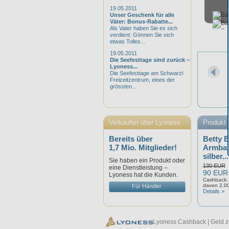
19.05.2011
Unser Geschenk für alle
Väter: Bonus-Rabatte...
Als Vater haben Sie es sich
verdient: Gönnen Sie sich
etwas Tolles...
19.05.2011
Die Seefesttage sind zurück –
Lyoness...
Die Seefesttage am Schwarzl
Freizeitzentrum, eines der
grössten...
Verkaufen über Lyoness
Produkt 
Bereits über
Betty B
1,7 Mio. Mitglieder!
Armban
silber...
Sie haben ein Produkt oder
130 EUR
eine Dienstleistung –
90 EUR
Lyoness hat die Kunden.
Cashback:
davon 2.00
Für Händler
Details >
Lyoness Cashback | Geld z