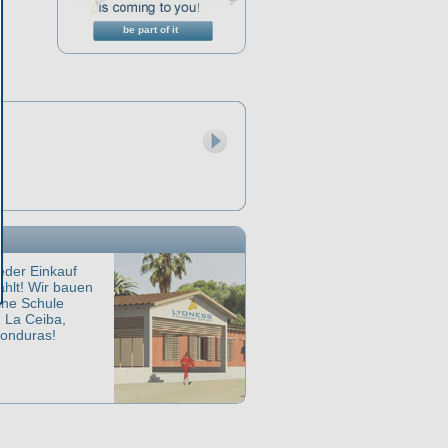
be part of it
eder Einkauf
ählt! Wir bauen
ine Schule
n La Ceiba,
onduras!