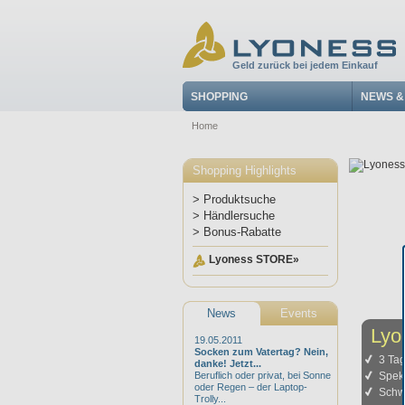
Geld zurück bei jedem Einkauf
SHOPPING
NEWS &
Home
Shopping Highlights
> Produktsuche
> Händlersuche
> Bonus-Rabatte
Lyoness STORE»
News
Events
Lyo
19.05.2011
Socken zum Vatertag? Nein,
3 Tag
danke! Jetzt...
Beruflich oder privat, bei Sonne
Spekt
oder Regen – der Laptop-
Schwa
Trolly...