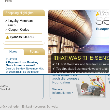
Mehr Infos hier >>
Highlights
Lyoness Foundation
arclay
Shoppen & Gutes tun!
J
Mit jedem Einkauf
z
duhr,
unterstützen Sie
e
auch die Lyoness
i
Foundation
H
 4.00%
% sofort
Weitere
Informationen >
urück bei jedem Einkauf - Lyoness Schweiz