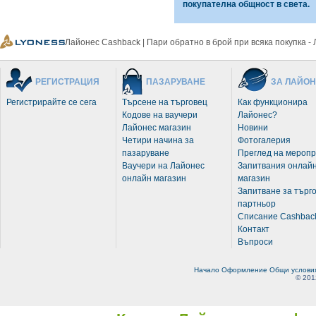
покупателна общност в света.
Лайонес Cashback | Пари обратно в брой при всяка покупка -
РЕГИСТРАЦИЯ
ПАЗАРУВАНЕ
ЗА ЛАЙО
Регистрирайте се сега
Търсене на търговец
Как функционира
Кодове на ваучери
Лайонес?
Лайонес магазин
Новини
Четири начина за
Фотогалерия
пазаруване
Преглед на мероп
Ваучери на Лайонес
Запитвания онлай
онлайн магазин
магазин
Запитване за търг
партньор
Списание Cashbac
Контакт
Въпроси
Начало
Оформление
Общи услови
© 201