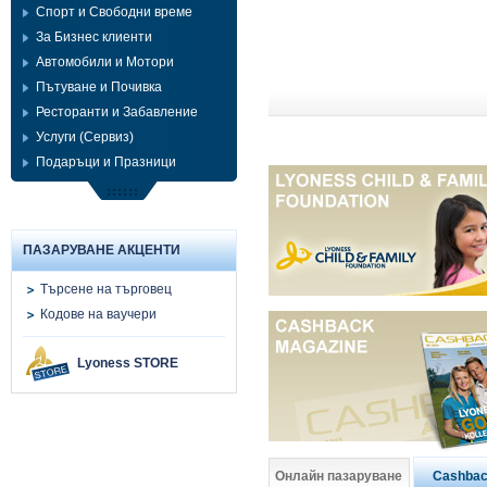
Спорт и Свободни време
За Бизнес клиенти
Автомобили и Мотори
Пътуване и Почивка
Ресторанти и Забавление
Услуги (Сервиз)
Подаръци и Празници
ПАЗАРУВАНЕ АКЦЕНТИ
Търсене на търговец
Кодове на ваучери
Lyoness STORE
Cashbac
Онлайн пазаруване