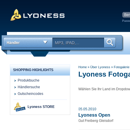
Passw
Händler
Home
» Über Lyoness
»
Fotogalerie
SHOPPING HIGHLIGHTS
Lyoness Fotoga
Produktsuche
Händlersuche
Wählen Sie Ihr Land im Dropdo
Gutscheincodes
Lyoness STORE
05.05.2010
Lyoness Open
Gut Freiberg Gleisdorf