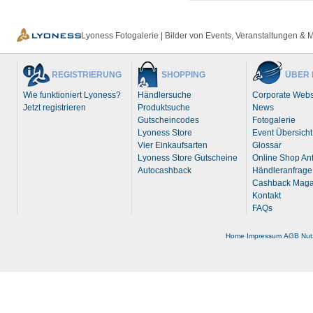
Lyoness Fotogalerie | Bilder von Events, Veranstaltungen & 
REGISTRIERUNG
SHOPPING
ÜBER 
Wie funktioniert Lyoness?
Händlersuche
Corporate Webs
Jetzt registrieren
Produktsuche
News
Gutscheincodes
Fotogalerie
Lyoness Store
Event Übersicht
Vier Einkaufsarten
Glossar
Lyoness Store Gutscheine
Online Shop An
Autocashback
Händleranfrage
Cashback Maga
Kontakt
FAQs
Home
Impressum
AGB
Nu