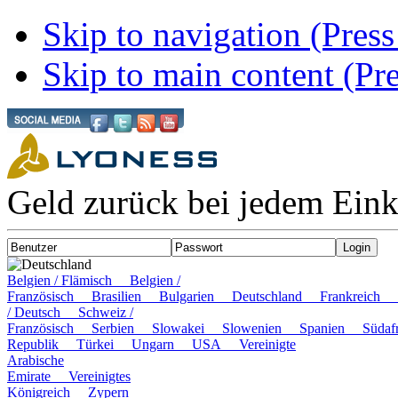
Skip to navigation (Press
Skip to main content (Pre
Geld zurück bei jedem Ein
Deutschland
Belgien / Flämisch
Belgien /
Französisch
Brasilien
Bulgarien
Deutschland
Frankreich
/ Deutsch
Schweiz /
Französisch
Serbien
Slowakei
Slowenien
Spanien
Süda
Republik
Türkei
Ungarn
USA
Vereinigte
Arabische
Emirate
Vereinigtes
Königreich
Zypern