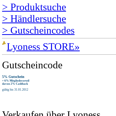
> Produktsuche
> Händlersuche
> Gutscheincodes
Lyoness STORE»
Gutscheincode
5% Gutschein
+ 6% Mitgliedsvorteil
davon 2% Cashback
gültig bis 31.01.2012
Verkaufen über Lyoness