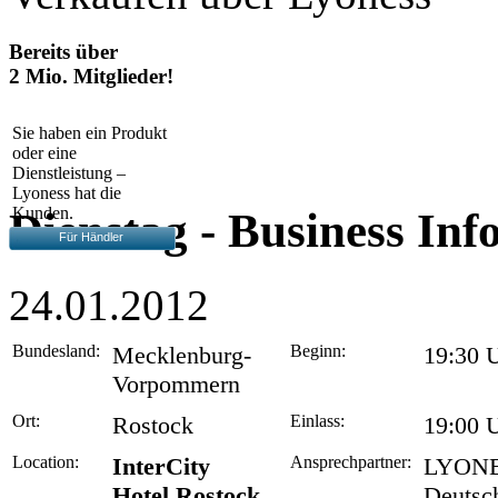
Bereits über
2 Mio. Mitglieder!
Sie haben ein Produkt
oder eine
Dienstleistung –
Lyoness hat die
Kunden.
Dienstag - Business Inf
Für Händler
24.01.2012
Bundesland:
Mecklenburg-
Beginn:
19:30 
Vorpommern
Ort:
Rostock
Einlass:
19:00 
Location:
InterCity
Ansprechpartner:
LYON
Hotel Rostock
Deutsc