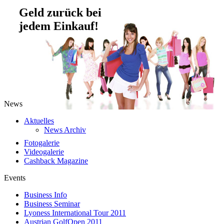
Geld zurück bei
jedem Einkauf!
News
Aktuelles
News Archiv
Fotogalerie
Videogalerie
Cashback Magazine
Events
Business Info
Business Seminar
Lyoness International Tour 2011
Austrian GolfOpen 2011