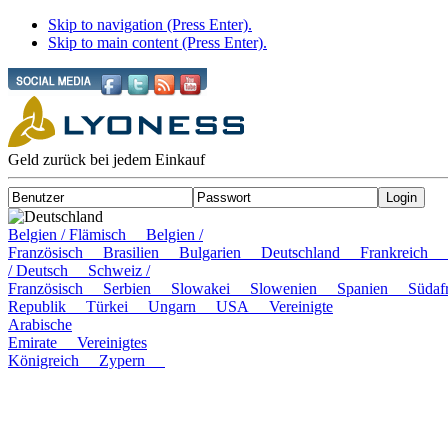
Skip to navigation (Press Enter).
Skip to main content (Press Enter).
Geld zurück bei jedem Einkauf
Deutschland
Belgien / Flämisch
Belgien /
Französisch
Brasilien
Bulgarien
Deutschland
Frankreich
/ Deutsch
Schweiz /
Französisch
Serbien
Slowakei
Slowenien
Spanien
Süda
Republik
Türkei
Ungarn
USA
Vereinigte
Arabische
Emirate
Vereinigtes
Königreich
Zypern