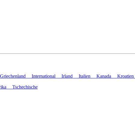
Griechenland
International
Irland
Italien
Kanada
Kroati
frika
Tschechische