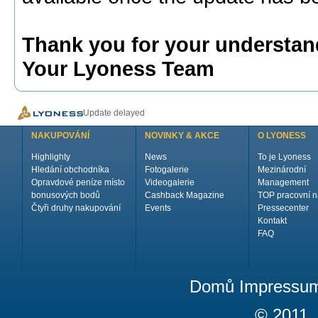
Thank you for your understan
Your Lyoness Team
Update delayed
NAKUPOVÁNÍ
NOVINKY & AKCE
O LYONESS
Highlighty
News
To je Lyoness
Hledání obchodníka
Fotogalerie
Mezinárodní
Opravdové peníze místo
Videogalerie
Management
bonusových bodů
Cashback Magazine
TOP pracovní n
Čtyři druhy nakupování
Events
Pressecenter
Kontakt
FAQ
Domů
Impressu
© 2011,