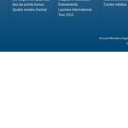
lieu de points bonus
Évènements
Centre médias
Quatre modes d'achat
Lyoness International
Tour 2011
Accueil
Mentions léga
©