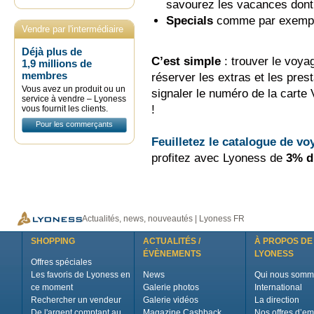
savourez les vacances dont
Specials
comme par exempl
Vendre par l'intermédiaire
de Lyoness
Déjà plus de
C’est simple
: trouver le voyag
1,9 millions de
membres
réserver les extras et les pres
Vous avez un produit ou un
signaler le numéro de la cart
service à vendre – Lyoness
!
vous fournit les clients.
Pour les commerçants
Feuilletez le catalogue de vo
profitez avec Lyoness de
3% d
Actualités, news, nouveautés | Lyoness FR
SHOPPING
ACTUALITÉS /
À PROPOS DE
ÉVÈNEMENTS
LYONESS
Offres spéciales
Les favoris de Lyoness en
News
Qui nous somm
ce moment
Galerie photos
International
Rechercher un vendeur
Galerie vidéos
La direction
De l'argent comptant au
Magazine Cashback
Nos offres d’em