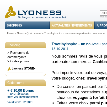
Mot de
De l’argent en retour sur chaque achat
SHOPPING
ACTUALITÉS / ÉVÈNEMENTS
À PRO
Home
»
News
»
Quoi de neuf
» Travelbyinspire – un nouveau partenaire commercial
Travelbyinspire – un nouveau pa
Shopping
13.10.2011
> Recherche de
Nous sommes ravis de vous pré
commerçants
partenaire commercial
Cashbac
> Codes promo
Lyoness STORE»
Peu importe votre but de voyag
votre budget, chez
Travelbyin
Code promo
Du conseil en passant par l’a
+ € 10.00 Bonus
beaucoup de prestations sup
+ 10% Réduction
chez les
voyages à forfait 
dont 2% immédiatement
Validité: 01.12.2011
Faites votre choix parmi
pl