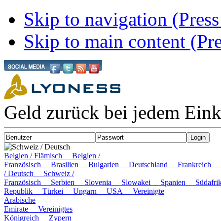
Skip to navigation (Press
Skip to main content (Pre
Geld zurück bei jedem Ein
Schweiz / Deutsch
Belgien / Flämisch
Belgien /
Französisch
Brasilien
Bulgarien
Deutschland
Frankreich
/ Deutsch
Schweiz /
Französisch
Serbien
Slovenia
Slowakei
Spanien
Südaf
Republik
Türkei
Ungarn
USA
Vereinigte
Arabische
Emirate
Vereinigtes
Königreich
Zypern