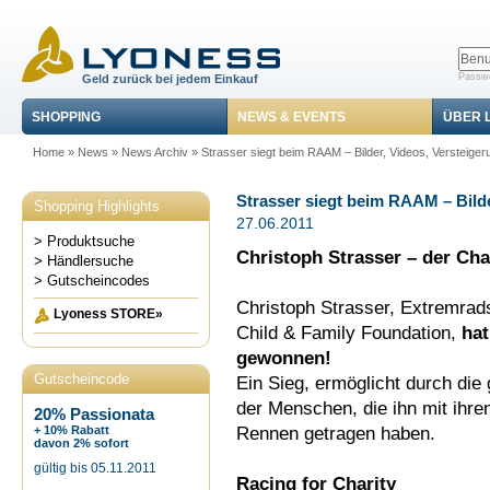
Passwo
Geld zurück bei jedem Einkauf
SHOPPING
NEWS & EVENTS
ÜBER 
Home
»
News
»
News Archiv
» Strasser siegt beim RAAM – Bilder, Videos, Versteiger
Strasser siegt beim RAAM – Bilde
Shopping Highlights
27.06.2011
> Produktsuche
Christoph Strasser – der Ch
> Händlersuche
> Gutscheincodes
Christoph Strasser, Extremrads
Lyoness STORE»
Child & Family Foundation,
hat
gewonnen!
Gutscheincode
Ein Sieg, ermöglicht durch die
der Menschen, die ihn mit ihr
20% Passionata
Rennen getragen haben.
+ 10% Rabatt
davon 2% sofort
gültig bis 05.11.2011
Racing for Charity