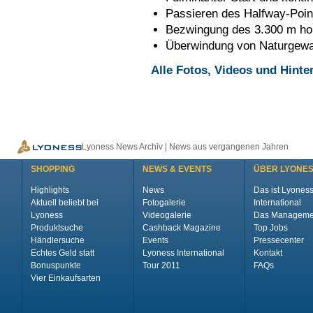
Passieren des Halfway-Poin
Bezwingung des 3.300 m ho
Überwindung von Naturgewal
Alle Fotos, Videos und Hinter
Lyoness News Archiv | News aus vergangenen Jahren
SHOPPING
NEWS & EVENTS
ÜBER LYONE
Highlights
News
Das ist Lyones
Aktuell beliebt bei
Fotogalerie
International
Lyoness
Videogalerie
Das Manageme
Produktsuche
Cashback Magazine
Top Jobs
Händlersuche
Events
Pressecenter
Echtes Geld statt
Lyoness International
Kontakt
Bonuspunkte
Tour 2011
FAQs
Vier Einkaufsarten