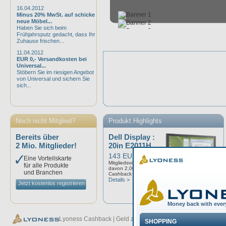
16.04.2012
Minus 20% MwSt. auf schicke
neue Möbel...
Haben Sie sich beim
Frühjahrsputz gedacht, dass Ihr
Zuhause frischen...
11.04.2012
EUR 0,- Versandkosten bei
Universal...
Stöbern Sie im riesigen Angebot
von Universal und sichern Sie
sich...
Noch nicht Mitglied?
Produkt Highlights
Bereits über
Dell Display :
2 Mio. Mitglieder!
20in E2011H...
143 EUR
Eine Vorteilskarte
Mitgliedsvorteil: 3,00%
für alle Produkte
davon 2,00%
und Branchen
Cashback
Details >
Jetzt kostenlos registrieren
Lyoness Cashback | Geld zurück bei jedem Einkauf - Lyoness