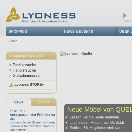
Geld zurück bei jedem Einkauf
Passwo
SHOPPING
NEWS & EVENTS
ÜBER 
Home
Shopping Highlights
> Produktsuche
> Händlersuche
> Gutscheincodes
Lyoness STORE»
News
Events
Neue Möbel von QUE
16.04.2012
Aufgepasst – der Frühling ist
Lassen Sie die Seele baumeln…
da!
Können Sie die Blumen in Ihrem
…auf neuen Möbeln von QUELLE!
Garten schon wachsen hören?
Schicke 6% Mitgliedsvorteil warten!
Noch nicht?...