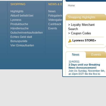
SHOPPING
NEWS & EVENTS
ÜBER LYONE
Highlights
News
Das ist Lyones
Aktuell beliebt bei
Fotogalerie
International
Lyoness
Videogalerie
Top Jobs
Produktsuche
Cashback Magazine
Das Manageme
Händlersuche
Events
Pressecenter
Gutscheinverkaufsstellen
Kontakt
Echtes Geld statt
FAQs
Bonuspunkte
Glossar
Vier Einkaufsarten
Home
Impressum
AG
©