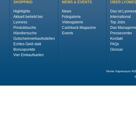
SHOPPING
NEWS & EVENTS
ÜBER LYONE
Highlights
News
Das ist Lyones
Aktuell beliebt bei
Fotogalerie
International
Lyoness
Videogalerie
Top Jobs
Produktsuche
Cashback Magazine
Das Manageme
Händlersuche
Events
Pressecenter
Gutscheinverkaufsstellen
Kontakt
Echtes Geld statt
FAQs
Bonuspunkte
Glossar
Vier Einkaufsarten
Home
Impressum
AG
©