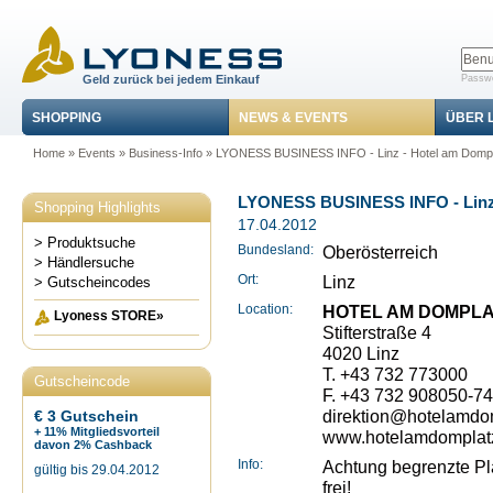
Geld zurück bei jedem Einkauf
Passwo
SHOPPING
NEWS & EVENTS
ÜBER 
Home
»
Events
»
Business-Info
» LYONESS BUSINESS INFO - Linz - Hotel am Dompl
LYONESS BUSINESS INFO - Linz 
Shopping Highlights
17.04.2012
> Produktsuche
Bundesland:
Oberösterreich
> Händlersuche
Ort:
Linz
> Gutscheincodes
Location:
HOTEL AM DOMPLA
Lyoness STORE»
Stifterstraße 4
4020 Linz
T. +43 732 773000
Gutscheincode
F. +43 732 908050-7
direktion@hotelamdom
€ 3 Gutschein
+ 11% Mitgliedsvorteil
www.hotelamdomplatz
davon 2% Cashback
Info:
Achtung begrenzte Plät
gültig bis 29.04.2012
frei!