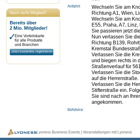
Anfahrt:
Wechseln Sie am Knot
Richtung A1, Wien, Li
Noch nicht Mitglied?
Wechseln Sie am Knot
Bereits über
E55, Praha, A7, Linz, 
2 Mio. Mitglieder!
Sie passieren jetzt die
Eine Vorteilskarte
Nun verlassen Sie die
für alle Produkte
Richtung B139, Rohrb
und Branchen
Kremstal Bundesstraß
Jetzt kostenlos registrieren
Verlassen Sie die Kr
und biegen rechts in 
Straßenverlauf für 56
Verlassen Sie die Sto
auf die Herrenstraße.
Verlassen Sie die Her
Stifterstraße ein. Fol
Sie sind nach an Ihrem
angekommen.
lblAdvice
Lyoness Business Events | Veranstaltungen mit Lyoness