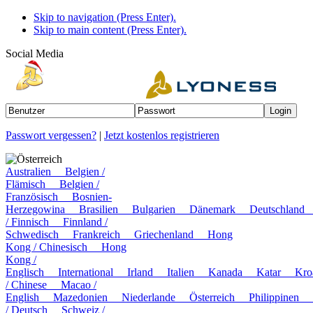
Skip to navigation (Press Enter).
Skip to main content (Press Enter).
Social Media
Passwort vergessen?
|
Jetzt kostenlos registrieren
Österreich
Australien
Belgien /
Flämisch
Belgien /
Französisch
Bosnien-
Herzegowina
Brasilien
Bulgarien
Dänemark
Deutschlan
/ Finnisch
Finnland /
Schwedisch
Frankreich
Griechenland
Hong
Kong / Chinesisch
Hong
Kong /
Englisch
International
Irland
Italien
Kanada
Katar
Kr
/ Chinese
Macao /
English
Mazedonien
Niederlande
Österreich
Philippinen
/ Deutsch
Schweiz /