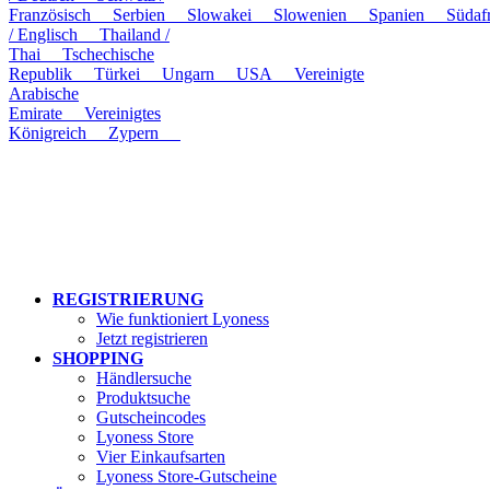
Französisch
Serbien
Slowakei
Slowenien
Spanien
Süda
/ Englisch
Thailand /
Thai
Tschechische
Republik
Türkei
Ungarn
USA
Vereinigte
Arabische
Emirate
Vereinigtes
Königreich
Zypern
REGISTRIERUNG
Wie funktioniert Lyoness
Jetzt registrieren
SHOPPING
Händlersuche
Produktsuche
Gutscheincodes
Lyoness Store
Vier Einkaufsarten
Lyoness Store-Gutscheine