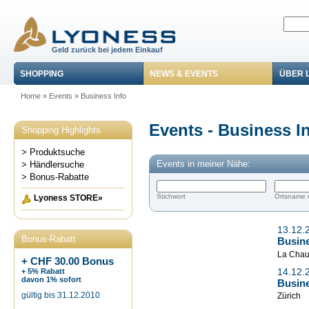
Geld zurück bei jedem Einkauf
SHOPPING
NEWS & EVENTS
ÜBER 
Home
»
Events
»
Business Info
Events - Business I
Shopping Highlights
> Produktsuche
Events in meiner Nähe:
> Händlersuche
> Bonus-Rabatte
Stichwort
Ortsname 
Lyoness STORE»
13.12.
Bonus-Rabatt
Busine
La Chau
+ CHF 30.00 Bonus
14.12.
+ 5% Rabatt
davon 1% sofort
Busine
gültig bis 31.12.2010
Zürich