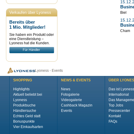
15.12.
Busine
Verkaufen über Lyoness
Biel
15.12.
Bereits über
Busine
1 Mio. Mitglieder!
Cham
Sie haben ein Produkt oder
eine Dienstleistung –
Lyoness hat die Kunden.
Für Händler
Lyoness - Events
SHOPPING
NEWS & EVENTS
ÜBER LYONE
Highlights
News
Das ist Lyones
Aktuell beliebt bei
Fotogalerie
International
Lyoness
Videogalerie
Das Manageme
Produktsuche
Cashback Magazin
Top Jobs
Händlersuche
Events
Pressecenter
Echtes Geld statt
Kontakt
Bonuspunkte
FAQs
Vier Einkaufsarten