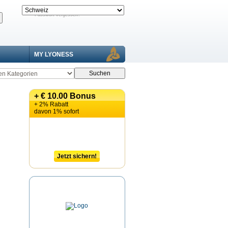
Passwort vergessen?
MY LYONESS
+ € 10.00 Bonus
+ 2% Rabatt
davon 1% sofort
Jetzt sichern!