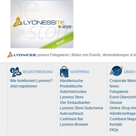
Lyoness Fotogalerie | Bilder von Events, Veranstaltungen & 
REGISTRIERUNG
SHOPPING
ÜBER 
Wie funktioniert Lyoness?
Händlersuche
Corporate Webs
Jetzt registrieren
Produktsuche
News
Gutscheincodes
Fotogalerie
Lyoness Store
Event Übersicht
Vier Einkaufsarten
Glossar
Lyoness Store Gutscheine
Online Shop An
Autocashback
Händleranfrage
Cashback Bar
Cashback Maga
Lyoness Browser
Kontakt
FAQs