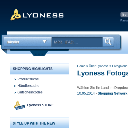
Passw
Händler
Home
» Über Lyoness
»
Fotogalerie
SHOPPING HIGHLIGHTS
Lyoness Fotoga
Produktsuche
Händlersuche
Wählen Sie Ihr Land im Dropdo
Gutscheincodes
10.05.2014
-
Shopping Network
Lyoness STORE