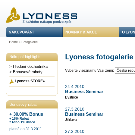
Z každého nákupu peníze zpět
NAKUPOVÁNÍ
NOVINKY & AKCE
O LYO
Home
»
Fotogalerie
Lyoness fotogalerie
Nákupní highlights
> Hledání obchodníka
Vyberte v seznamu Vaši zemi:
> Bonusové rabaty
Lyoness STORE»
24.4.2010
Business Seminar
Bystrice
Bonusový rabat
27.3.2010
Business Seminar
+ 30,00% Bonus
+ 18% Rabat
Jihlava
z toho 1% ihned
platné do 31.3.2011
27.2.2010