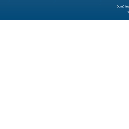
Domů
Im
©