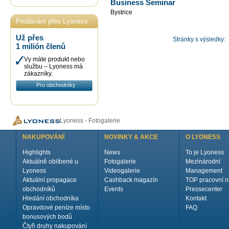
Business Seminar
Bystrice
Prodávání přes Lyoness
Už přes
Stránky s výsledky:
1 milión členů
Vy máte produkt nebo
službu – Lyoness má
zákazníky.
Pro obchodníky
Lyoness - Fotogalerie
NAKUPOVÁNÍ
NOVINKY & AKCE
O LYONESS
Highlights
News
To je Lyoness
Aktuálně oblíbené u
Fotogalerie
Mezinárodní
Lyoness
Videogalerie
Management
Aktuální propagace
Cashback magazín
TOP pracovní n
obchodníků
Events
Pressecenter
Hledání obchodníka
Kontakt
Opravdové peníze místo
FAQ
bonusových bodů
Čtyři druhy nakupování