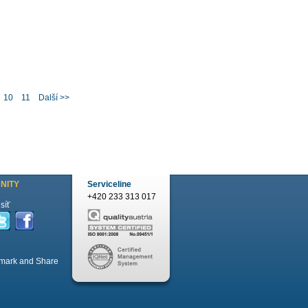
10
11
Další >>
NITY
Serviceline
+420 233 313 017
síť