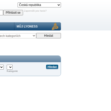
Zapomněli jste heslo?
MŮJ LYONESS
Kategorie