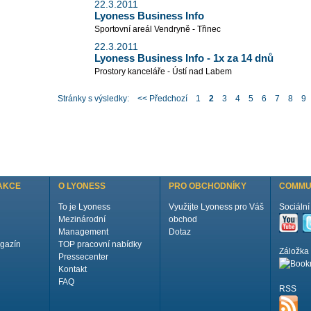
22.3.2011
Lyoness Business Info
Sportovní areál Vendryně - Třinec
22.3.2011
Lyoness Business Info - 1x za 14 dnů
Prostory kanceláře - Ústí nad Labem
Stránky s výsledky:
<< Předchozí
1
2
3
4
5
6
7
8
9
AKCE
O LYONESS
PRO OBCHODNÍKY
COMMU
To je Lyoness
Využijte Lyoness pro Váš
Sociální 
Mezinárodní
obchod
Management
Dotaz
gazín
TOP pracovní nabídky
Záložka
Pressecenter
Kontakt
FAQ
RSS