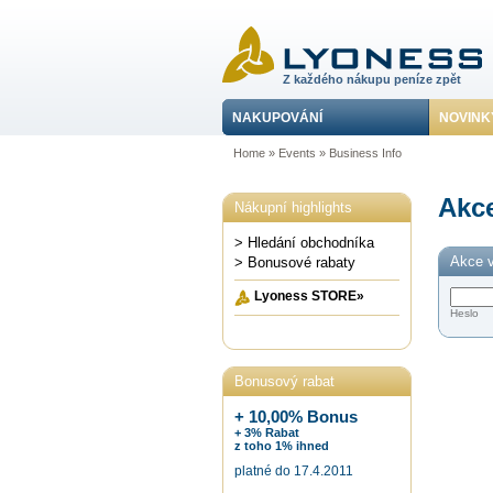
Z každého nákupu peníze zpět
NAKUPOVÁNÍ
NOVINK
Home
»
Events
»
Business Info
Akce
Nákupní highlights
> Hledání obchodníka
Akce v
> Bonusové rabaty
Lyoness STORE»
Heslo
Bonusový rabat
+ 10,00% Bonus
+ 3% Rabat
z toho 1% ihned
platné do 17.4.2011