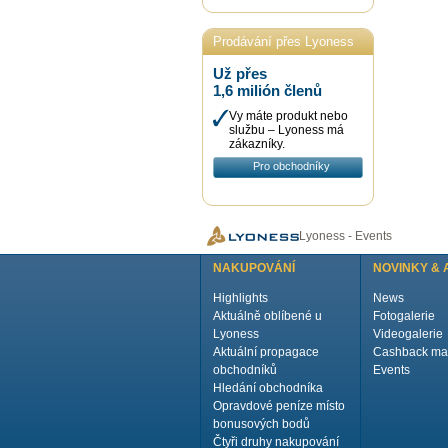
Prodávání přes Lyoness
Už přes
1,6 milión členů
Vy máte produkt nebo
službu – Lyoness má
zákazníky.
Pro obchodníky
Lyoness - Events
NAKUPOVÁNÍ
NOVINKY & 
Highlights
News
Aktuálně oblíbené u
Fotogalerie
Lyoness
Videogalerie
Aktuální propagace
Cashback ma
obchodníků
Events
Hledání obchodníka
Opravdové peníze místo
bonusových bodů
Čtyři druhy nakupování