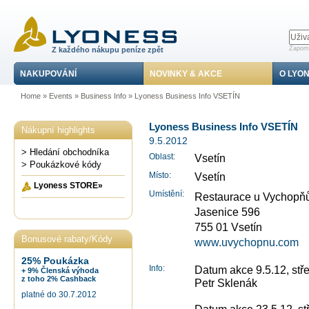
Zapomn
Z každého nákupu peníze zpět
NAKUPOVÁNÍ
NOVINKY & AKCE
O LYO
Home
»
Events
»
Business Info
» Lyoness Business Info VSETÍN
Lyoness Business Info VSETÍN
Nákupní highlights
9.5.2012
> Hledání obchodníka
Oblast:
Vsetín
> Poukázkové kódy
Místo:
Vsetín
Lyoness STORE»
Umístění:
Restaurace u Vychopň
Jasenice 596
755 01 Vsetín
Bonusové rabaty/Kódy
www.uvychopnu.com
poukázek
25% Poukázka
Info:
Datum akce 9.5.12, stř
+ 9% Členská výhoda
z toho 2% Cashback
Petr Sklenák
platné do 30.7.2012
Datum akce 23.5.12, st