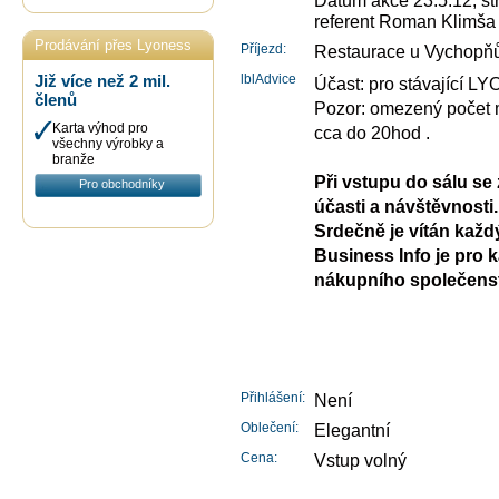
referent Roman Klimša
Prodávání přes Lyoness
Příjezd:
Restaurace u Vychopň
lblAdvice
Již více než 2 mil.
Účast: pro stávající L
členů
Pozor: omezený počet mí
Karta výhod pro
cca do 20hod .
všechny výrobky a
branže
Při vstupu do sálu se 
Pro obchodníky
účasti a návštěvnosti.
Srdečně je vítán každý
Business Info je pro 
nákupního společenst
Přihlášení:
Není
Oblečení:
Elegantní
Cena:
Vstup volný