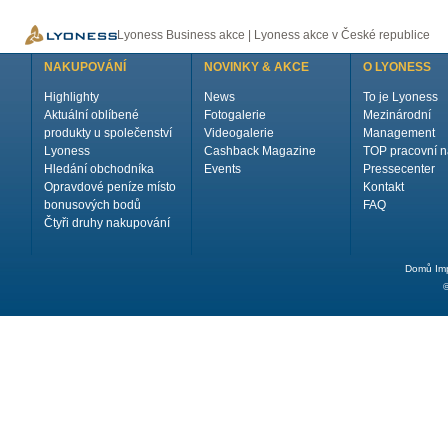
Lyoness Business akce | Lyoness akce v České republice
NAKUPOVÁNÍ
NOVINKY & AKCE
O LYONESS
Highlighty
News
To je Lyoness
Aktuální oblíbené
Fotogalerie
Mezinárodní
produkty u společenství
Videogalerie
Management
Lyoness
Cashback Magazine
TOP pracovní n
Hledání obchodníka
Events
Pressecenter
Opravdové peníze místo
Kontakt
bonusových bodů
FAQ
Čtyři druhy nakupování
Domů
Im
©