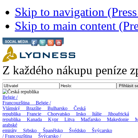
Skip to navigation (Press
Skip to main content (Pre
Z každého nákupu peníze z
Česká republika
Belgie /
Francouzština
Belgie /
Vlámský
Brazílie
Bulharsko
Česká
republika
Francie
Chorvatsko
Irsko
Itálie
Jihoafrická
republika
Kanada
Kypr
Litva
Maďarsko
Makedonie
M
arabské
emiráty
Srbsko
Španělsko
Švédsko
Švýcarsko
/ Francouzština
Švýcarsko /