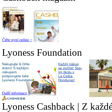
Čtěte nyní online >
Lyoness Foundation
Nakupujte & čiňte
Každý nákup
dobro! S každým
se počítá! Stav
nákupem
ím školu v
podporujete také
La Ceiba,
Lyoness Foundation
Honduras!
Další informace >
Lyoness Cashback | Z každé