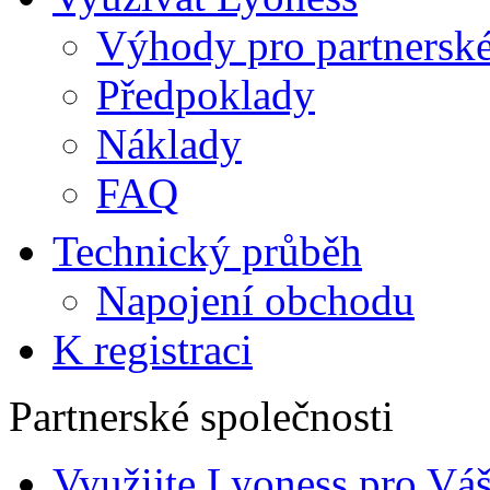
Výhody pro partnerské
Předpoklady
Náklady
FAQ
Technický průběh
Napojení obchodu
K registraci
Partnerské společnosti
Využijte Lyoness pro Vá