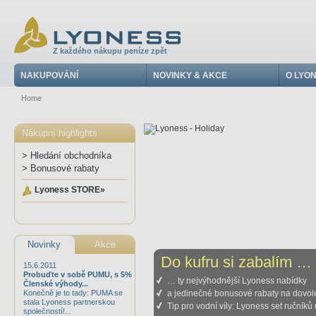
Z každého nákupu peníze zpět
NAKUPOVÁNÍ
NOVINKY & AKCE
O LYO
Home
Nákupní highlights
> Hledání obchodníka
> Bonusové rabaty
Lyoness STORE»
Novinky
Akce
Do kufru si zabalím …
15.6.2011
Probuďte v sobě PUMU, s 5%
… ty nejvýhodnější Lyoness nabídky
Členské výhody...
Konečně je to tady: PUMA se
a jedinečné bonusové rabaty na dovol
stala Lyoness partnerskou
Tip pro vodní víly: Lyoness set ručníků
společností!...