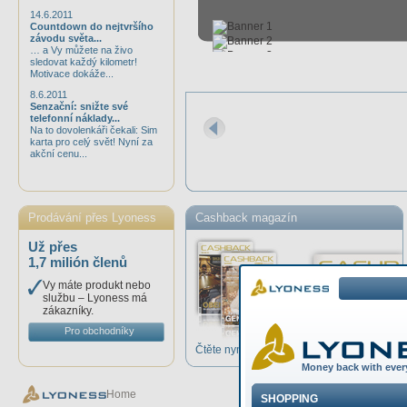
14.6.2011
Countdown do nejtvršího
závodu světa...
… a Vy můžete na živo
sledovat každý kilometr!
Motivace dokáže...
8.6.2011
Senzační: snižte své
telefonní náklady...
Na to dovolenkáři čekali: Sim
karta pro celý svět! Nyní za
akční cenu...
Prodávání přes Lyoness
Cashback magazín
Už přes
1,7 milión členů
Vy máte produkt nebo
službu – Lyoness má
zákazníky.
Pro obchodníky
Čtěte nyní online >
Home