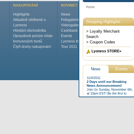
NAKUPOVÁNÍ
NOVINKY & AKCE
O LYONESS
Highlights
News
To je Lyoness
Aktuálně oblíbené u
Fotogalerie
Mezinárodní
Lyoness
Videogalerie
Management
Hledání obchodníka
Cashback magazín
TOP pracovní n
Opravdové peníze místo
Events
Pressecenter
bonusových bodů
Lyoness International
Kontakt
Čtyři druhy nakupování
Tour 2011
FAQ
Domů
Im
©