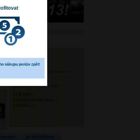
ofitovat
NOVINKY
ho nákupu peníze zpět!
24.6.2013
Krásná dovolená s Hotely.cz!
21.6.2013
Ochutnejte kousek léta!
21.6.2013
Exkluzivně letní akce u
parfums.cz!
kupování
Ve Vaší blízkosti