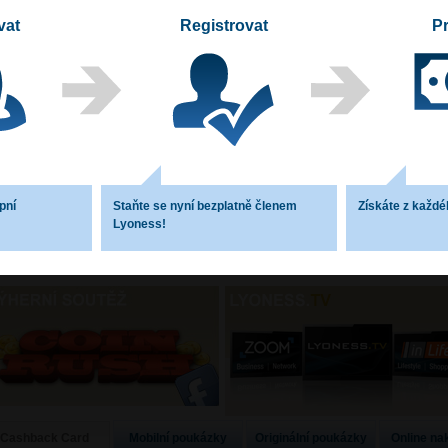
vat
Registrovat
Pr
1
2
3
4
5
6
7
8
pní
Staňte se nyní bezplatně členem
Získáte z každé
Lyoness!
Mobilní poukázky
Originální poukázky
Online na
Cashback Card