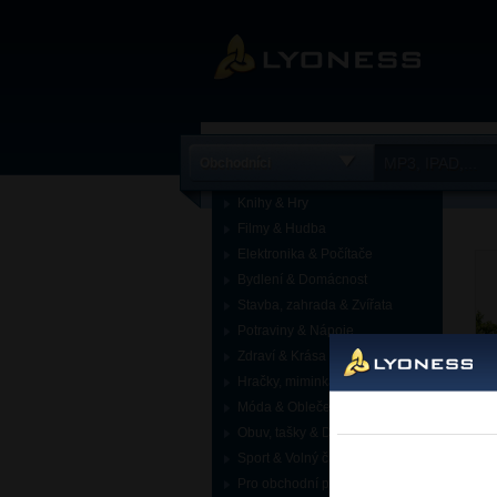
Obchodníci
Knihy & Hry
Filmy & Hudba
Elektronika & Počítače
Bydlení & Domácnost
Stavba, zahrada & Zvířata
Potraviny & Nápoje
Zdraví & Krása
Hračky, miminka & Děti
Móda & Oblečení
Obuv, tašky & Doplňky
Sport & Volný čas
Pro obchodní partnery