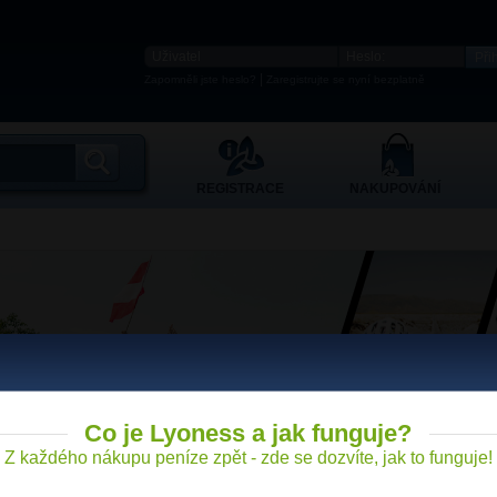
|
Zapomněli jste heslo?
Zaregistrujte se nyní bezplatně
REGISTRACE
NAKUPOVÁNÍ
Co je Lyoness a jak funguje?
Z každého nákupu peníze zpět - zde se dozvíte, jak to funguje!