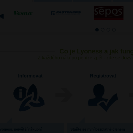
1
2
3
4
Co je Lyoness a jak fun
Z každého nákupu peníze zpět - zde se dozvíte
Informovat
Registrovat
yoness, největší nákupní
Staňte se nyní bezplatně členem