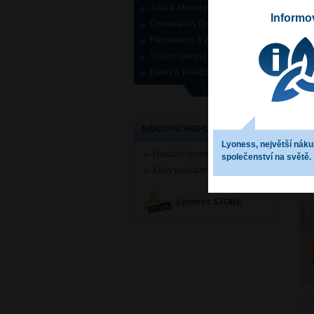
Auta & Motorky
Informo
Cestování & Dovolená
Restaurace & Zábava
Služby (servis)
Dárky & Příležitosti
NÁKUPNÍ HIGHLIGHTS
Lyoness, největší náku
Hledání obchodníka
společenství na světě.
Kódy poukázek
Lyoness STORE