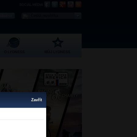
SOCIAL MEDIA
Česká republika
O LYONESS
MŮJ LYONESS
Zavřít
Zavřít