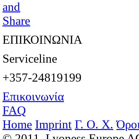
ΕΠΙΚΟΙΝΩΝΙΑ
Serviceline
+357-24819199
Επικοινωνία
FAQ
Home
Imprint
Γ. Ο. Χ.
Όρο
© 2011, Lyoness Europe A