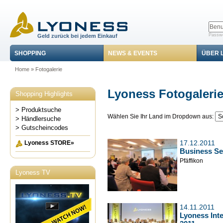
Passwo
Geld zurück bei jedem Einkauf
SHOPPING
NEWS & EVENTS
ÜBER 
Home
»
Fotogalerie
Lyoness Fotogaleri
Shopping Highlights
> Produktsuche
Wählen Sie Ihr Land im Dropdown aus:
> Händlersuche
> Gutscheincodes
17.12.2011
Lyoness STORE»
Business Se
Pfäffikon
Lyoness TV
14.11.2011
Lyoness Inte