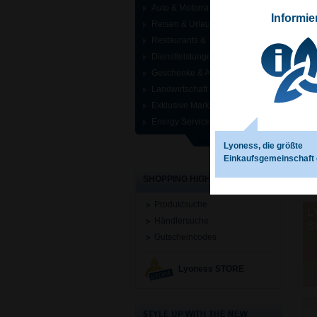
Auto & Motorrad
Informie
Reisen & Urlaub
Restaurants & Unterhaltung
Dienstleistungen (Services)
Geschenke & Anlässe
Landwirtschaft
Exklusive Marken
Energy Services
Lyoness, die größte
Einkaufsgemeinschaft 
SHOPPING HIGHLIGHTS
Produktsuche
Händlersuche
Gutscheincodes
Lyoness STORE