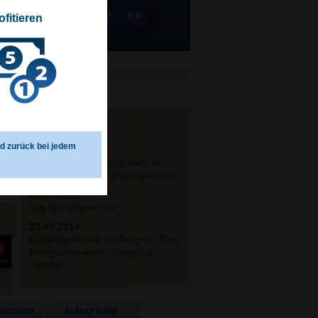
ofitieren
NEWS
ld zurück bei jedem
25.09.2014
ReifenDirekt.ch sorgt auch im
Winter für pures Fahrvergnügen!
24.09.2014
Tag der offenen Tür
23.09.2014
Kunterbunt statt dunkelgrau: Eine
Farbpalette voller Shopping-
Trends!
utscheine
In Ihrer Nähe