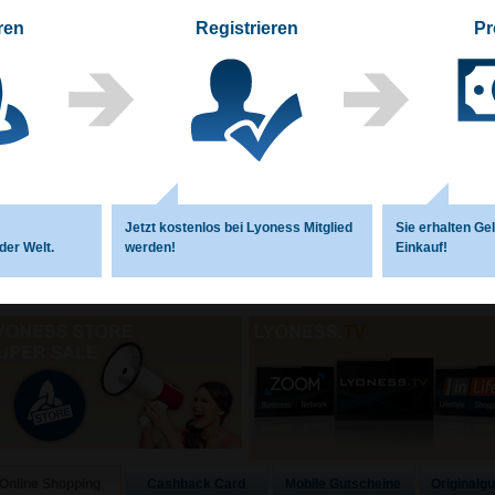
ren
Registrieren
Pr
1
2
3
4
Jetzt kostenlos bei Lyoness Mitglied
Sie erhalten Ge
der Welt.
werden!
Einkauf!
Cashback Card
Mobile Gutscheine
Originalg
Online Shopping