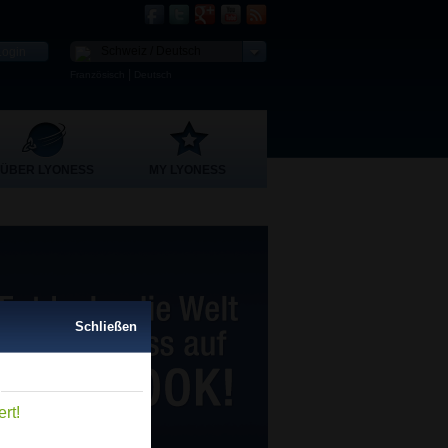
Schweiz / Deutsch
|
Französisch
Deutsch
ÜBER LYONESS
MY LYONESS
Schließen
Schließen
rt!