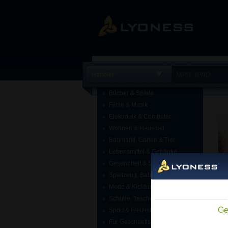
Händler
Bücher & Spiele
Filme & Musik
Elektronik & Computer
Wohnen & Haushalt
Baumarkt, Garten & Tier
Lebensmittel & Getränke
Gesundheit & Schönheit
Spielzeug, Baby & Kind
Mode & Kleidung
Schuhe, Taschen & Accessoires
Ge
Sport & Freizeit
Für Geschaeftskunden