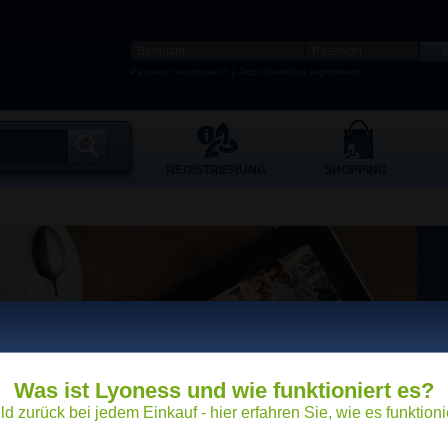
|
Passwort vergessen?
Jetzt kostenlos registrieren
REGISTRIERUNG
SHOPPING
Was ist Lyoness und wie funktioniert es?
ld zurück bei jedem Einkauf - hier erfahren Sie, wie es funktionie