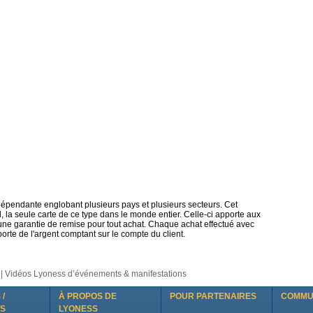
épendante englobant plusieurs pays et plusieurs secteurs. Cet
la seule carte de ce type dans le monde entier. Celle-ci apporte aux
ne garantie de remise pour tout achat. Chaque achat effectué avec
rte de l'argent comptant sur le compte du client.
 | Vidéos Lyoness d’événements & manifestations
 /
À PROPOS DE
POUR PARTENAIRES
COMMU
S
LYONESS