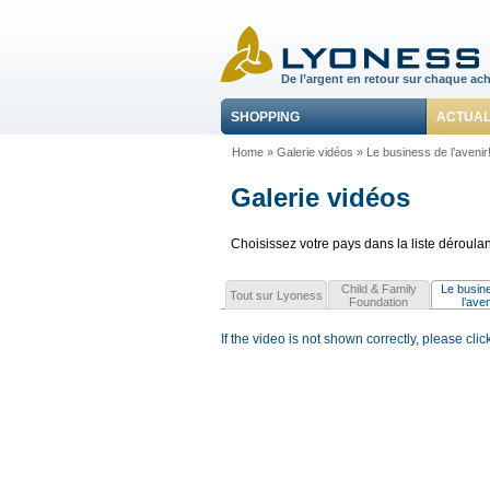
De l’argent en retour sur chaque ach
SHOPPING
ACTUAL
Home
»
Galerie vidéos
»
Le business de l’avenir
Galerie vidéos
Choisissez votre pays dans la liste déroula
Child & Family
Le busin
Tout sur Lyoness
Foundation
l’aven
If the video is not shown correctly, please clic