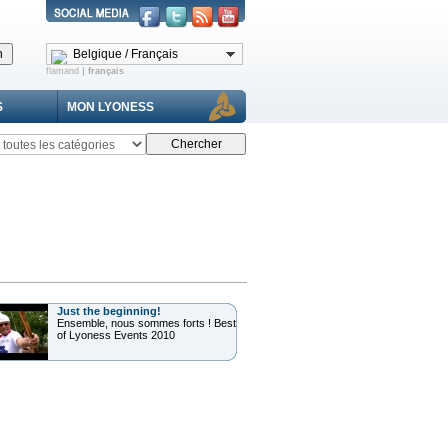
Belgique / Français
|
flamand
français
S
MON LYONESS
Just the beginning!
Ensemble, nous sommes forts ! Best
of Lyoness Events 2010