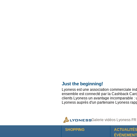
Just the beginning!
Lyoness est une association commerciale ind
ensemble est connecté par la Cashback Card, 
clients Lyoness un avantage incomparable : u
Lyoness auprès d'un partenaire Lyoness rappo
Galerie vidéos Lyoness FR
SHOPPING
ACTUALITÉS
ÉVÈNEMENT