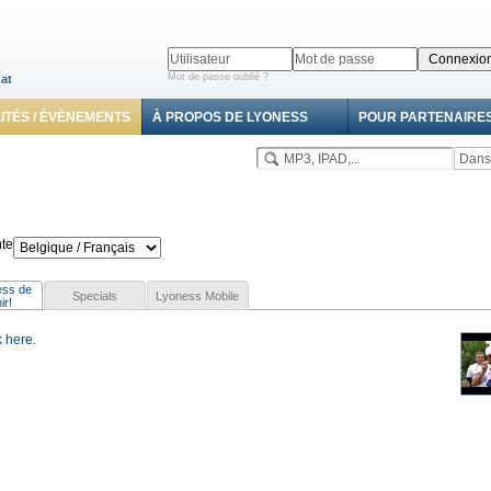
Mot de passe oublié ?
at
ITÉS / ÉVÈNEMENTS
À PROPOS DE LYONESS
POUR PARTENAIRE
!
nte
ess de
Specials
Lyoness Mobile
ir!
k here.