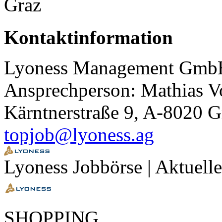
Graz
Kontaktinformation
Lyoness Management Gmb
Ansprechperson: Mathias V
Kärntnerstraße 9, A-8020 G
topjob@lyoness.ag
Lyoness Jobbörse | Aktuell
SHOPPING