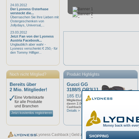
24.03.2012
Der Lyoness Osterhase
versteckt die...
Überraschen Sie Ihre Lieben mit
Ostergeschenken von
Jollydays, Universal,...
23.03.2012
Jetzt Fan von der Lyoness
Austria Facebook...
Unglaublich aber wahr -
Lyoness verschenkt € 250,- für
den Tommy Hilfiger...
Noch nicht Mitglied?
Produkt Highlights
Bereits über
Gucci GG
2 Mio. Mitglieder!
3188/S OR3/JJ
185 EUR
Eine Vorteilskarte
Mitgliedsvorteil: 6,00%
für alle Produkte
davon 2,00%
und Branchen
Cashback
Details >
Jetzt kostenlos registrieren
Lyoness Cashback | Geld zurück bei jedem Einkauf - Lyoness