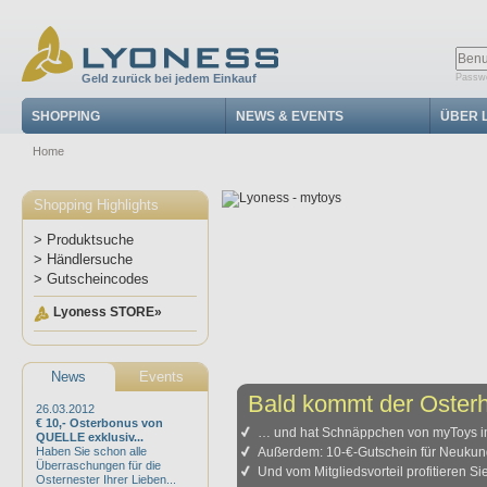
Geld zurück bei jedem Einkauf
Passwo
SHOPPING
NEWS & EVENTS
ÜBER 
Home
Shopping Highlights
> Produktsuche
> Händlersuche
> Gutscheincodes
Lyoness STORE»
News
Events
Bald kommt der Oster
26.03.2012
€ 10,- Osterbonus von
… und hat Schnäppchen von myToys i
QUELLE exklusiv...
Haben Sie schon alle
Außerdem: 10-€-Gutschein für Neukun
Überraschungen für die
Und vom Mitgliedsvorteil profitieren Si
Osternester Ihrer Lieben...