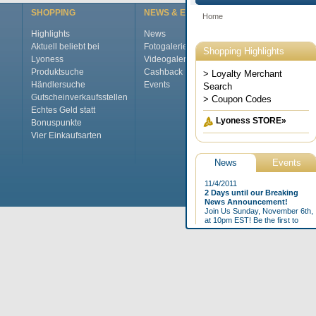
SHOPPING
NEWS & EVENTS
ÜBER LYONE
Highlights
News
Das ist Lyones
Aktuell beliebt bei
Fotogalerie
International
Lyoness
Videogalerie
Top Jobs
Produktsuche
Cashback Magazine
Das Manageme
Händlersuche
Events
Pressecenter
Gutscheinverkaufsstellen
Kontakt
Echtes Geld statt
FAQs
Bonuspunkte
Glossar
Vier Einkaufsarten
Home
Impressum
AG
©