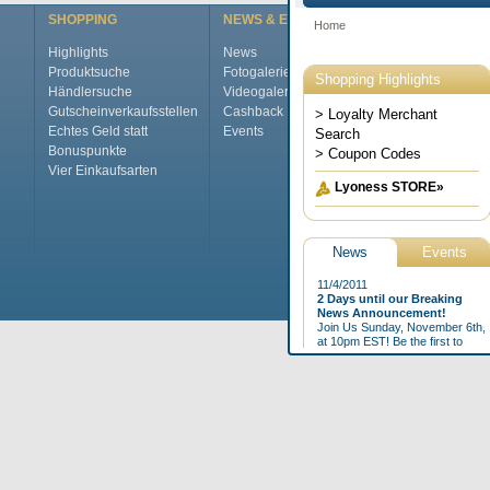
SHOPPING
NEWS & EVENTS
ÜBER LYONE
Highlights
News
Das ist Lyones
Produktsuche
Fotogalerie
International
Händlersuche
Videogalerie
Das Manageme
Gutscheinverkaufsstellen
Cashback Magazine
Top Jobs
Echtes Geld statt
Events
Pressecenter
Bonuspunkte
Kontakt
Vier Einkaufsarten
FAQs
Glossar
Home
Impressum
AG
©