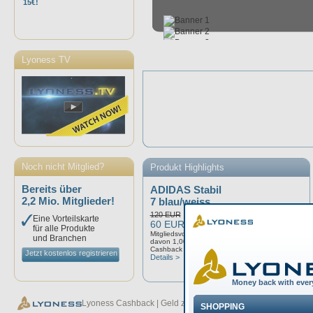
15€!
Lyoness TV
Noch nicht Mitglied?
Produkt Highlights
Bereits über
ADIDAS Stabil
2,2 Mio. Mitglieder!
7 blau/weiss...
120 EUR
Eine Vorteilskarte
60 EUR
für alle Produkte
Mitgliedsvorteil: 2,00%
und Branchen
davon 1,00%
Cashback
Jetzt kostenlos registrieren
Details >
Lyoness Cashback | Geld zurück bei jedem Einkauf - Lyoness