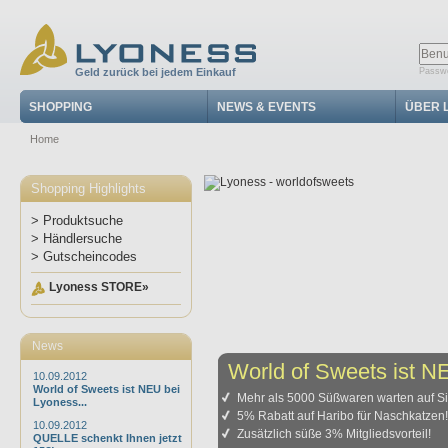
Geld zurück bei jedem Einkauf
Passwo
SHOPPING
NEWS & EVENTS
ÜBER 
Home
Shopping Highlights
> Produktsuche
> Händlersuche
> Gutscheincodes
Lyoness STORE»
News
World of Sweets ist N
10.09.2012
World of Sweets ist NEU bei
Mehr als 5000 Süßwaren warten auf Si
Lyoness...
5% Rabatt auf Haribo für Naschkatzen
10.09.2012
Zusätzlich süße 3% Mitgliedsvorteil!
QUELLE schenkt Ihnen jetzt